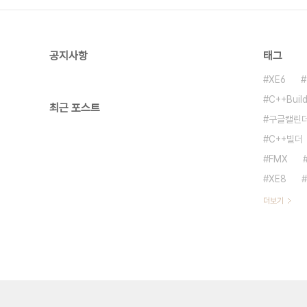
공지사항
태그
XE6
C++Build
최근 포스트
구글캘린
C++빌더
FMX
XE8
더보기