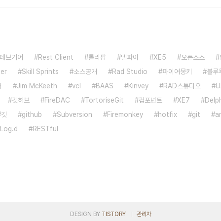
데브기어
Rest Client
롤리팝
델파이
XE5
오픈소스
er
Skill Sprints
소스공개
Rad Studio
파이어몽키
블루
더
Jim McKeeth
vcl
BAAS
Kinvey
RAD스튜디오
U
깃허브
FireDAC
TortoriseGit
컴포넌트
XE7
Delp
깃
github
Subversion
Firemonkey
hotfix
git
a
Log.d
RESTful
DESIGN BY
TISTORY
관리자