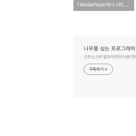
TMediaPlayer에서 URL 재생 지원하기
나무를 심는 프로그래머
오픈소스와 델파이(파이어몽키)에
구독하기