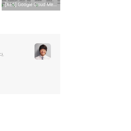
[XE5] Google Cloud Messaging in Delphi XE5?
다.