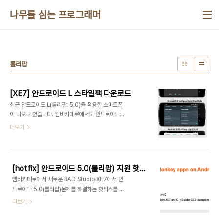
본문 바로가기
나무를 심는 프로그래머
롤리팝
[XE7] 안드로이드 L 스타일팩 다운로드
최근 안드로이드 L(롤리팝: 5.0)을 적용한 스마트폰
이 나오고 있습니다. 엠바카데로에서도 안드로이드
5.0 지원을 위해 핫픽스를 배포하고 안드로이드 L에
더보기
맞는 스타일팩을 배포합니다. 안드로이드 L 스타일팩
활용방법은 Sarina DuPont의 글을 참고하기 바랍
니다.관련 글안드로이드 L 스타일팩 다운로드(XE7)
안드로이드 L 스타일팩 활용안드로이드 5.0(롤리
[hotfix] 안드로이드 5.0(롤리팝) 지원 핫픽스
팝) 지원 핫픽스
엠바카데로에서 새로운 RAD Studio XE7에서 안
드로이드 5.0(롤리팝)문제를 해결하는 핫픽스를 내
놓았습니다. 그간, 안드로이드에서는 앱을 구동 시키
더보기
기 위해 Dalvik VM을 사용했습니다. 하지만 안드로
이드의 성능 향상을 위해 안드로이드 4.4 버전 부터