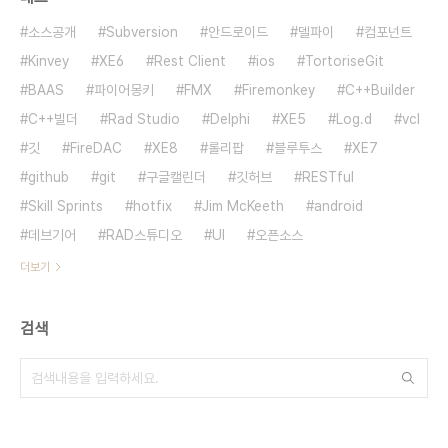
소스공개
Subversion
안드로이드
델파이
컴포넌트
Kinvey
XE6
Rest Client
ios
TortoriseGit
BAAS
파이어몽키
FMX
Firemonkey
C++Builder
C++빌더
Rad Studio
Delphi
XE5
Log.d
vcl
깃
FireDAC
XE8
롤리팝
블루투스
XE7
github
git
구글캘린더
깃허브
RESTful
Skill Sprints
hotfix
Jim McKeeth
android
데브기어
RAD스튜디오
UI
오픈소스
더보기
검색