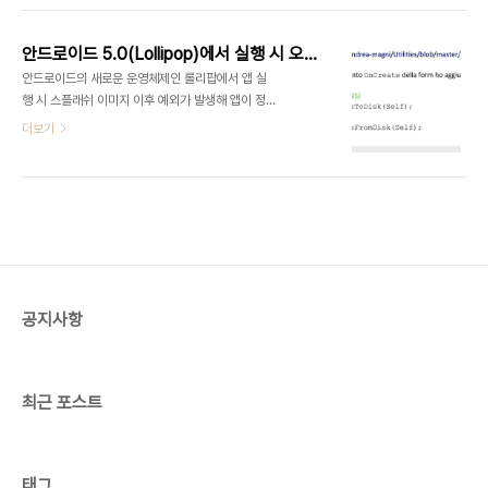
ART라는 새로운 앱 구동 라이브러리를 도입 했고,
안드로이드 5.0에서는 ART가 기본 구동 방식으로
안드로이드 5.0(Lollipop)에서 실행 시 오류대응 방법
채택되었습니다.(안드로이드 4.4에서는 개발자 옵
안드로이드의 새로운 운영체제인 롤리팝에서 앱 실
션으로 ART 적용) 엠바카데로에서는 발빠르게 이에
행 시 스플래쉬 이미지 이후 예외가 발생해 앱이 정상
대응(롤리팝 사용자 0.1 %)했고, 아래 핫픽스를 통
구동되지 않는 이슈가 발생하고 있습니다. 간단하게
더보기
해 안드로이드 5.0을 (베타)지원합니다.
안내해 드리면안드로이드 5.0(롤리팝)에서 앱 구동
http://cc.embarcadero.com/item/30110
시 EBitmapLoadingFailed 오류가 발생합니다.
해당 오류는 *.fmx에 포함된 TBitmap 데이터를
LoadFromStream으로 읽어 올때 발생하는 것으
로 보이며, 해결 방안은 Image등의 컴포넌트에 등
록된 이미지를 파일로 배포 후 동적으로 읽어 들이는
방법으로 해결할 수 있습니다. 아래 원문에서는 위 작
업을 자동화 할 수 있는 팁과 관련 소스를 제공하며,
공지사항
더 자세한 내용을 확인할 수 있습니다.(이탈리아어
이므로 구글 번역기를 통해 번역해서 보시기 바랍니
다.)http://blog.del..
최근 포스트
태그