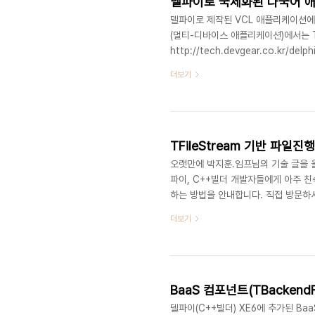
델파이로 국제화된 다국어 
델파이로 제작된 VCL 애플리케이션에
(멀티-디바이스 애플리케이션)에서는 T
http://tech.devgear.co.kr
표현할 수 있는 기능을 제공합니다. 
더보기
언어 추가화면의 문자열 다국어 처리
의 VCL 프로젝트를 엽니다. 저는 샘플
Languages > Add 메뉴를 클릭
TFileStream 기반 파일
오랫만에 박지훈.임프님의 기술 글을 
파이, C++빌더 개발자들에게 아주 친숙
하는 방법을 안내합니다. 직접 방문하셔서 확
더보기
BaaS 컴포넌트(TBacken
델파이(C++빌더) XE6에 추가된 Baa