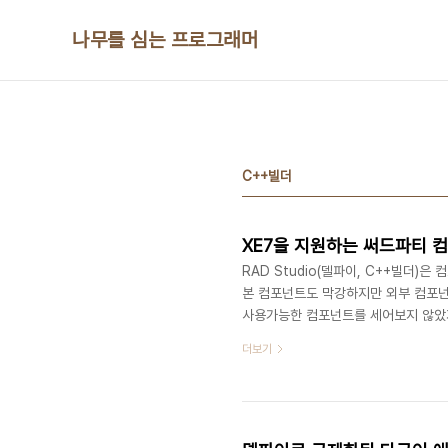
본문 바로가기
나무를 심는 프로그래머
C++빌더
XE7을 지원하는 써드파티 
RAD Studio(델파이, C++빌더)
본 컴포넌트도 막강하지만 외부 컴포넌
사용가능한 컴포넌트를 세어보지 않았
는 벤더사들도 60여개 이상입니다. 엠
더보기
컴포넌트와 툴을 잘 정리한 페이지가 
고 적용해 보시기 바랍니다. 써드파티 컴
http://www.embarcadero.com/pr