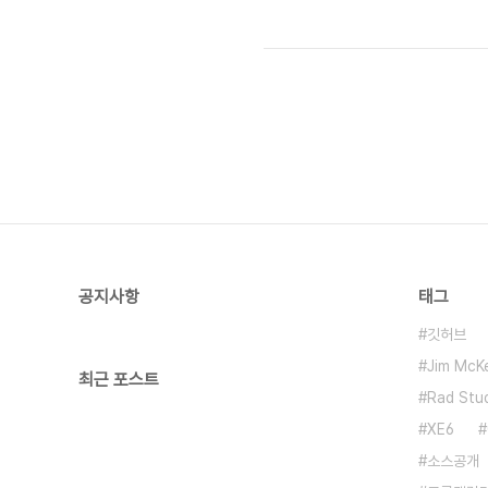
(성능, REST 매핑, 아키텍쳐 개선
페이스 구성 요소를 더 강화된 단일 소스 멀
포넌트, Parse, Kinvey(모바일 클라
공지사항
태그
깃허브
Jim McK
최근 포스트
Rad Stu
XE6
소스공개