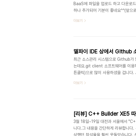
BaaS에 파일을 업로드 하고 다운로드
하나 추가되어 기분이 좋네요^^(앞으
Uploading images to the cloud 
더보기
XE6http://blogs.embarcadero.
baas-providers-in-delphi-xe6
APN, 푸시알림 가능)
델파이 IDE 상에서 Githu
최근 소스관리 시스템으로 Github가
는데요.git client 소프트웨어를 이
튼클릭)으로 많이 사용하셨을 겁니다. Ji
있는 유용한 팀을 공개하여 소개해드립
더보기
Subversion 인터페이스를 이용해 
http://delphi.org/2014/05/cl
을 Subversion으로 변경Subversio
[리뷰] C++ Builder XE5
3월 18일~19일 대전과 서울에서 "C++
니다.그 내용을 간단하게 리뷰합니다.
상했던 참석율을 훨씬 웃돌았습니다. 