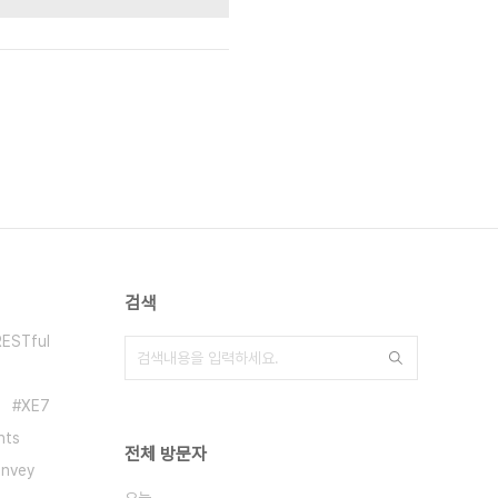
검색
RESTful
XE7
ints
전체 방문자
invey