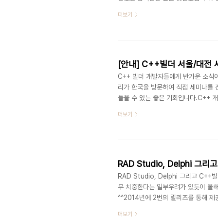
도 몇분 계셨습니다. 지방에서도 더 
더보기
찬가지로 신청하신 분들이 대부분 참석
었습니다. Gordon Li 볼랜드부터 De
국, 대만, 아세안 지역의 수석 에반젤리
[안내] C++빌더 서울/대전
C++ 빌더 개발자들에게 반가운 소식
리가 한국을 방문하여 직접 세미나를 
들을 수 있는 좋은 기회입니다.C++
좋은 내용 얻어가시기 바랍니다. 아래의
더보기
http://onoffmix.com/event/24
Gordon Li 볼랜드부터 DevCo, C
세안 지역의 수석 에반젤리스트로 활동중입
RAD Studio, Delphi 
RAD Studio, Delphi 그리고
무 치중한다는 일부우려가 있듯이 올해(
^^2014년에 2번의 릴리즈를 통해 
(품질, 성능, 안정성)안드로이드와 아
더보기