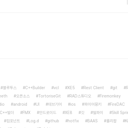
)새로운 멀티 디바이스 비주얼 디자이너 및 새롭고, 유연한 사용자 인터
티 플랫폼 지원Mobile Backend as a Service(MBaaS) 컴
우드 서..
블루투스
C++Builder
vcl
XE5
Rest Client
git
eeth
오픈소스
TortoriseGit
RAD스튜디오
Firemonkey
dio
android
UI
데브기어
ios
파이어몽키
FireDAC
C++빌더
FMX
안드로이드
XE8
깃
델파이
Skill Spr
컴포넌트
Log.d
github
hotfix
BAAS
롤리팝
K