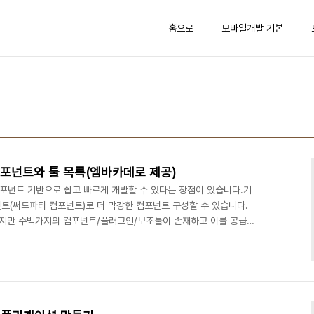
홈으로
모바일개발 기본
컴포넌트와 툴 목록(엠바카데로 제공)
은 컴포넌트 기반으로 쉽고 빠르게 개발할 수 있다는 장점이 있습니다.기
트(써드파티 컴포넌트)로 더 막강한 컴포넌트 구성할 수 있습니다.
지만 수백가지의 컴포넌트/플러그인/보조툴이 존재하고 이를 공급하
바카데로에서는 RAD Studio XE7을 지원하는 써드파티 파트너의
있어 소개해 드립니다. 해당 페이지에서 필요한 컴포넌트를 찾아보시
포넌트와 툴 목록RAD Studio -
oducts/rad-studio/supporting-partners..