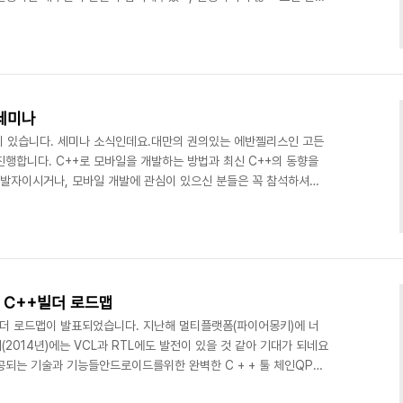
많은 세미나등 이벤트를 만들어야 겠다는 생각을 했습니다. 서울도 마
하셔서 데브기어 세미나장이 꽉찬 상태에서 아주 성황리에 진행 되
vCo, CodeGear에 이어 현재 Embarcadero(엠바카데로)의 중
스트로 활동중입니다. Delphi와..
 세미나
이 있습니다. 세미나 소식인데요.대만의 권의있는 에반젤리스인 고든
진행합니다. C++로 모바일을 개발하는 방법과 최신 C++의 동향을
 개발자이시거나, 모바일 개발에 관심이 있으신 분들은 꼭 참석하셔서
 링크에서 신청 하실 수 있습니다.3월 19일 서울 -
4323월 18일 대전 - http://onoffmix.com/event/24426
odeGear에 이어 현재 Embarcadero(엠바카데로)의 중국, 대만, 아
니다. Delph..
그리고 C++빌더 로드맵
 C++빌더 로드맵이 발표되었습니다. 지난해 멀티플랫폼(파이어몽키)에 너
2014년)에는 VCL과 RTL에도 발전이 있을 것 같아 기대가 되네요
제공되는 기술과 기능들안드로이드를위한 완벽한 C + + 툴 체인QPS
이폰 OS에 대한 광고 및 지불 구성 요소데이터 스냅 미들웨어 향상