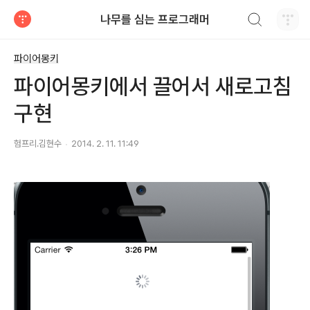
검색하기
나무를 심는 프로그래머
티스토리
파이어몽키
파이어몽키에서 끌어서 새로고침
구현
험프리.김현수
2014. 2. 11. 11:49