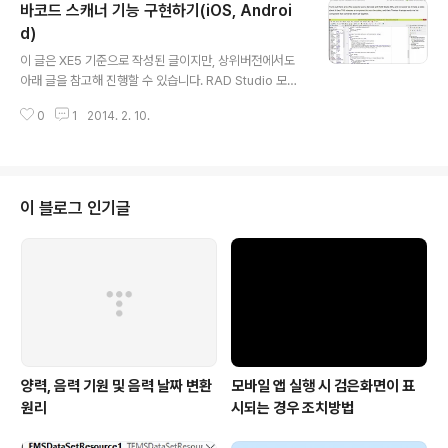
바코드 스캐너 기능 구현하기(iOS, Androi
를 보고 큰 도움을 얻었습니다. 서비스 제어 뿐만 아니라 안
드로이드의 로우레벨을 이용하시려면 해당 동영상 뿐아니
d)
글 내용
라 첨부된 링크들에 대해 숙지해야 할 것 같습니다. 델파이
이 글은 XE5 기준으로 작성된 글이지만, 상위버전에서도
에서 안드로이드 서비스 제어http://blog.blong.com/2
아래 글을 참고해 진행할 수 있습니다. RAD Studio 모바
013/11/delphi-and-android-services.htmlhttp://
일 앱에서 바코드 연동하기 위해서는 오픈소스 라이브러리
blog.blong.com/2013/1..
0
1
2014. 2. 10.
를 이용하는 방법과 외부(써드파트) 컴포넌트를 이용하는
방법으로 진행 할 수 있습니다.오픈소스 라이브러리를 이
용해 바코드 연동하기짐 맥키트가 소개한 글의 동영상을
통해 안드로이드와 iOS에서 바코드 연동하는 방법을 학습
할 수 있습니다.안드로이드에서는 zxing 프로젝트(http
이 블로그 인기글
s://github.com/zxing/zxing)를 통해 진행합니다.iOS
에서는 ZBar 프로젝트(http://zbar.sourceforge.net/)
를 통해 진행합니다.해당 영상을 보면 알 수 있지만 안드로
이드는 구글 플레이(안드로이드 마켓)에서 zxing 앱..
양력, 음력 기원 및 음력 날짜 변환
모바일 앱 실행 시 검은화면이 표
원리
시되는 경우 조치방법