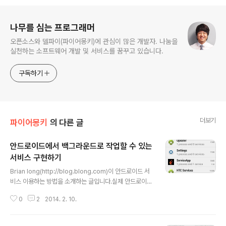
로그 정보
나무를 심는 프로그래머
오픈소스와 델파이(파이어몽키)에 관심이 많은 개발자. 나눔을
실천하는 소프트웨어 개발 및 서비스를 꿈꾸고 있습니다.
구독하기
더보기
파이어몽키
의 다른 글
안드로이드에서 백그라운드로 작업할 수 있는
서비스 구현하기
글 내용
Brian long(http://blog.blong.com)이 안드로이드 서
비스 이용하는 방법을 소개하는 글입니다.실제 안드로이드
플레이 스토어에 샘플로 제작된 앱이 등록된 상태여서 설
0
2
2014. 2. 10.
치 및 테스트 가능합니다. 아래의 링크를 참고하시면 안드
로이드 API에 접근하는 동영상도 확인 하실 수 있어 큰 도
움이 되실 것 같구요. 저도 해당 동영상과 포함된 소스코드