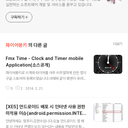
실천하는 소프트웨어 개발 및 서비스를 꿈꾸고 있습니다.
구독하기
더보기
파이어몽키
의 다른 글
Fmx Time - Clock and Timer mobile
Application(소스공개)
글 내용
파이어몽키로 시계와 타이머를 아주 비주얼하게 만든 앱이
구글 스토어에 등록되었습니다.아래와 같이 화면이 유려한
데요. 파이어몽키로 아주 쉽게 만들 수 있습니다. Rotatio
0
2
2014. 2. 21.
nAngle 및 FloatAnimation을 이용해 구성되어 있어 다
이나믹하게 UI를 구성하는 힌트를 얻을 수 있을 것 같습니
다. 소스코드http://cc.embarcadero.com/item/297
[XE5] 안드로이드 배포 시 인터넷 사용 권한
66 구글플레이 스토어 확인https://play.google.com/
store/apps/details?id=com.thierrylaborde.Fmx
미적용 이슈(android.permission.INTER
글 내용
Time
NET)
안녕하세요. 험프리.김현수입니다.오늘 안드로이드 앱 배
포 시 인터넷 연결이 되지 않는다는 내용을 전달받아 확인