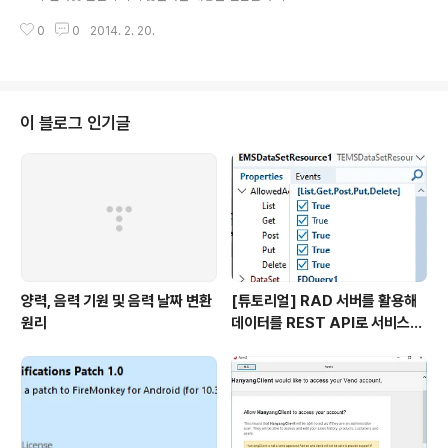
후 정보 공유차 글을 남깁니다. 이슈안드로이드 앱 배포 시
0
0
2014. 2. 20.
인터넷 사용 권한이 환경파일(AndroidManifest.xml)에
기록되지 않아 앱에서 인터넷 사용 시 오류가 발생해당 이
슈는 현재 기준 XE5 Update2 - 19.0.14356.6604(Bu
ild no)에서 발생되고 있습니다. 안드로이드 앱 배포를 위
해서는 Target platform을 Android로 선택 후 Config
이 블로그 인기글
uration을 Application Store로 선택 해야 합니다.(Buil
d Configurations도 Release로 선택해야 디버깅에 관
련된 코드가 포함되지 않아 앱의 용량이 줄어듭니다.) 위와
같이 A..
양력, 음력 기원 및 음력 날짜 변환
[튜토리얼] RAD 서버를 활용해
원리
데이터를 REST API로 서비스하
기