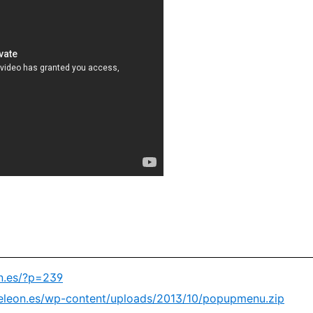
on.es/?p=239
oseleon.es/wp-content/uploads/2013/10/popupmenu.zip