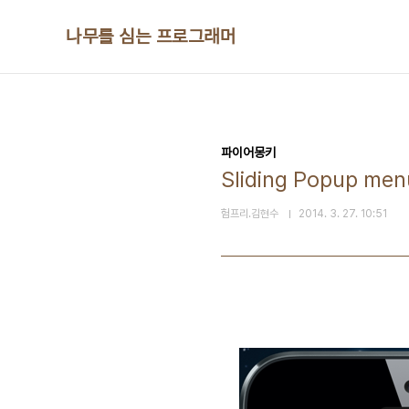
본문 바로가기
나무를 심는 프로그래머
파이어몽키
Sliding Popup m
험프리.김현수
2014. 3. 27. 10:51