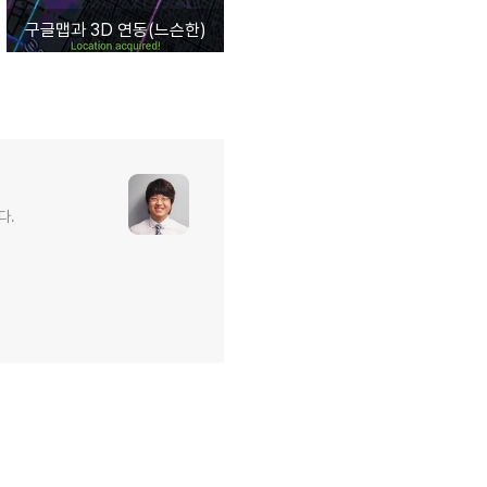
구글맵과 3D 연동(느슨한)
다.