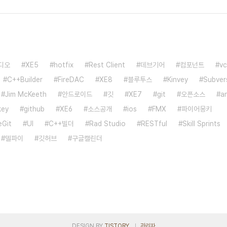
디오
XE5
hotfix
Rest Client
데브기어
컴포넌트
vc
C++Builder
FireDAC
XE8
블루투스
Kinvey
Subver
Jim McKeeth
안드로이드
깃
XE7
git
오픈소스
a
key
github
XE6
소스공개
ios
FMX
파이어몽키
eGit
UI
C++빌더
Rad Studio
RESTful
Skill Sprints
델파이
깃허브
구글캘린더
DESIGN BY
TISTORY
관리자