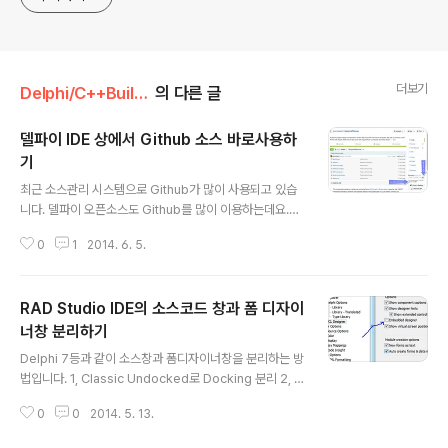
더보기
Delphi/C++Builder
의 다른 글
델파이 IDE 상에서 Github 소스 바로사용하
기
글 내용
최근 소스관리 시스템으로 Github가 많이 사용되고 있습
니다. 델파이 오픈소스도 Github를 많이 이용하는데요.git
client 소프트웨어를 이용하는 방식과 ZIP 파일 다운로드
0
1
2014. 6. 5.
방식(우측하단 Download ZIP 버튼클릭)으로 많이 사용
하셨을 겁니다. Jim McKeeth가 델파이 IDE 상에서 Gith
ub 소스코드를 사용할 수 있는 유용한 팀을 공개하여 소개
RAD Studio IDE의 소스코드 창과 폼 디자이
해드립니다.Github에서 다양한 인터페이스를 제공하는데
그중 Subversion 인터페이스를 이용해 IDE에서 사용하
너창 분리하기
글 내용
는 방식입니다. http://delphi.org/2014/05/clone-fro
Delphi 7등과 같이 소스창과 폼디자이너창을 분리하는 방
m-github-in-delphi/ 간단히 설명해 드리면Checkout
법입니다. 1, Classic Undocked로 Docking 분리 2, T
URL을 Subversion으로 변경Subversion URL로 델파
ools > Options > Envrionment > VCL Designer
이 I..
0
0
2014. 5. 13.
선택 후 Embedded designer 선택해제(만약, 해당 메
뉴가 없을 경우 레지스트리 변경 : 최신버전에서 사라짐)레