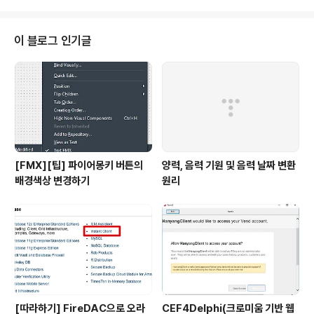
지스트리 이용하여 설정 HKEY_CURRENT_USER\Soft
ware\Embarcadero\BDS\14.0\Form Design - 14.
0은 RAD Studio 버전Embedded Designer - False
이 블로그 인기글
로 변경3, IDE 재구동
[FMX][팁] 파이어몽키 버튼의
양력, 음력 기원 및 음력 날짜 변환
배경색상 변경하기
원리
[따라하기] FireDAC으로 오라
CEF4Delphi(크로미움 기반 웹