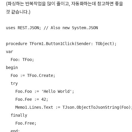
(파싱하는 반복작업을 많이 줄이고, 자동화하는데 참고하면 좋을
것 같습니다.)
uses REST.JSON; // Also new System.JSON

procedure TForm1.Button1Click(Sender: TObject);

var

  Foo: TFoo;

begin

  Foo := TFoo.Create;

  try

    Foo.Foo := 'Hello World';

    Foo.Fee := 42;

    Memo1.Lines.Text := TJson.ObjectToJsonString(Foo);
  finally

    Foo.Free;

  end;
