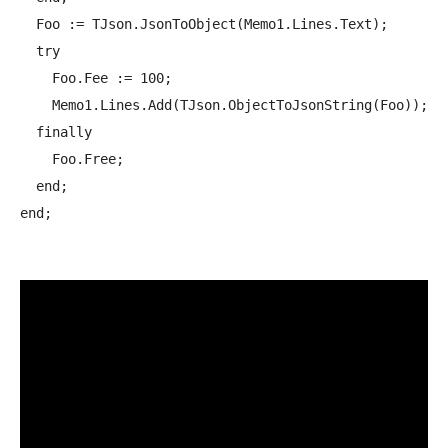
  Foo := TJson.JsonToObject
(Memo1.Lines.Text);

  try

    Foo.Fee := 100;

    Memo1.Lines.Add(TJson.ObjectToJsonString(Foo));

  finally

    Foo.Free;

  end;

end;
