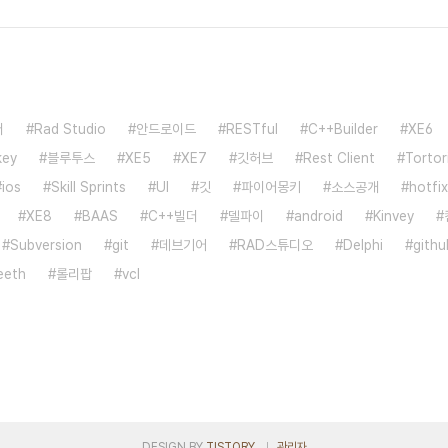
더
Rad Studio
안드로이드
RESTful
C++Builder
XE6
key
블루투스
XE5
XE7
깃허브
Rest Client
Tortor
ios
Skill Sprints
UI
깃
파이어몽키
소스공개
hotfix
XE8
BAAS
C++빌더
델파이
android
Kinvey
Subversion
git
데브기어
RAD스튜디오
Delphi
githu
eeth
롤리팝
vcl
DESIGN BY
TISTORY
관리자