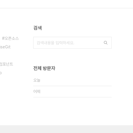
검색
오픈소스
iseGit
컴포넌트
전체 방문자
b
오늘
어제