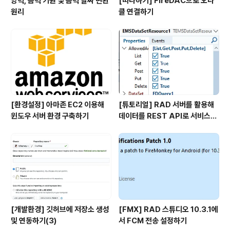
양력, 음력 기원 및 음력 날짜 변환
[따라하기] FireDAC으로 오라
원리
클 연결하기
[환경설정] 아마존 EC2 이용해
[튜토리얼] RAD 서버를 활용해
윈도우 서버 환경 구축하기
데이터를 REST API로 서비스하
기
[개발환경] 깃허브에 저장소 생성
[FMX] RAD 스튜디오 10.3.1에
및 연동하기(3)
서 FCM 전송 설정하기