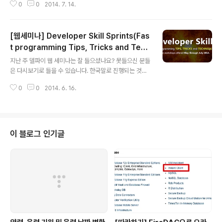
0
0
2014. 7. 14.
설명하는 온라인 강의를 소개합니다. 우선 BaaS를 먼저
소개해 드리면모바일에서 사용되는 서버기능을 매번 개발
하게 되면 시간과 비용이 매번 상당히 많이 들어갑니다.매
[웹세미나] Developer Skill Sprints(Fas
번 서버기능을 개발하지 않고 서버기능(Backend)기능을
클라우드를 통해 이용하는 방법이 BaaS입니다. BaaS에
t programming Tips, Tricks and Tech
글 내용
서는 다음의 기능을 제공합니다사용자 관리와 인증서버의
niques)
지난 주 델파이 웹 세미나는 잘 들으셨나요? 못들으신 분들
스토리지 이용(이미지, 리소스, 파일 등)원격 푸시알림(GC
은 다시보기로 들을 수 있습니다. 한국말로 진행되는 것은
M, APN)자세한 내용은 코드아카데미에 등록하시고 아래
아니지만 엠바카데로에서도 한창 뜨겁게 웹세미나가 진행
기간동안 배우실 수 있습니다.(많은 참여 바랍니다. 참고로
0
0
2014. 6. 16.
중입니다.http://www.embarcadero.com/kr/landin
이번 코드 아카데미는 제가..
g-pages/skill-sprints 큰 주제는 Developer Skill S
prints 인데요. 개발자 스킬을 단기간에 올리기 정도로 이
해하시면 됩니다.^^ 아래와 같이 매주 화요일, 목요일 다양
한 주제로 진행되며, 한 세션이 20분 설명후 Q&A로 진행
이 블로그 인기글
되니 출근하셔서 하나씩 듣고 업무 시작하시면 아주 좋을
것 같습니다. 단, 세미나 참석을 위해서는 아래의 링크에 먼
저 등록해야 합니다.http://forms.embarcadero.com/
DeveloperSkil..