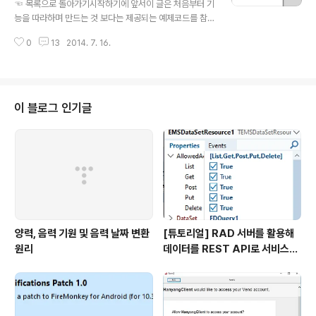
☜ 목록으로 돌아가기시작하기에 앞서이 글은 처음부터 기
제를 돌려보고 만저보며 우선 만들어 본 후 모르는 부분을
능을 따라하며 만드는 것 보다는 제공되는 예제코드를 참
찾아서 익히는 방법도 있습니다.이 글의 목적이 글에서는
고해 기능을 익히도록 설명되어 있습니다. 예제를 통해 기
모바일 앱 개발을 시도해 보며 익히시려는 분들을 위해 실
0
13
2014. 7. 16.
능을 완전히 익히신 후 새로운 프로젝트에 기능을 떼어 붙
전앱에서 바로 사..
이며 본인 것으로 만들면 더 좋습니다.그럼 시작하겠습니
다. 데스크탑 어플리케이션에서는 메뉴가 필요하면 메인메
뉴나 팝업메뉴 형태로 제공했습니다. 하지만 모바일에서는
데스크탑 어플리케이션처럼 일반화된 메뉴 형식이 정해지
이 블로그 인기글
지 않아 각각의 앱에서 필요한 형태로 메뉴를 구현해 사용
하는 것이 일반적입니다.이번 글은 모바일 앱에서 자주 사
용되는 사이드바 형태의 메뉴를 파이어몽키를 통해 개발하
는 예제에 대해 알아봅니다.예제에서는 아래와 같이 두가
지 형태의 사이드바 예제를 제공합니다.사이드바가 나오는
형태D..
양력, 음력 기원 및 음력 날짜 변환
[튜토리얼] RAD 서버를 활용해
원리
데이터를 REST API로 서비스하
기