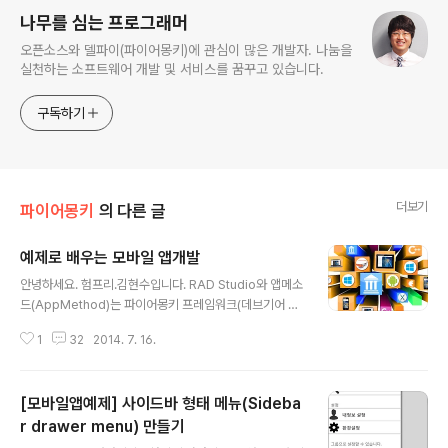
나무를 심는 프로그래머
오픈소스와 델파이(파이어몽키)에 관심이 많은 개발자. 나눔을
실천하는 소프트웨어 개발 및 서비스를 꿈꾸고 있습니다.
구독하기
더보기
파이어몽키
의 다른 글
예제로 배우는 모바일 앱개발
글 내용
안녕하세요. 험프리.김현수입니다. RAD Studio와 앱메소
드(AppMethod)는 파이어몽키 프레임워크(데브기어 소
개자료, FireMonkeyX)를 이용해 모바일 앱을 쉽고 멋지
1
32
2014. 7. 16.
게 만들 수 있습니다.이미 다양한 기술을 설명하는 글과 샘
플이 있어 그 것들을 잘 참고한다면 여러분들도 쉽게 앱을
만들 수 있습니다. 하지만, 음식도 먹어본 사람이 맛을 알듯
[모바일앱예제] 사이드바 형태 메뉴(Sideba
이, 새로운 영역의 모바일 개발의 경우 어떻게 시작할지, 무
엇부터 해야 할지 막막할 수 있습니다. 그런경우 차근차근
r drawer menu) 만들기
글 내용
책과 강좌를 통해 처음부터 익힐 수도 있지만, 뚝딱뚝딱 예