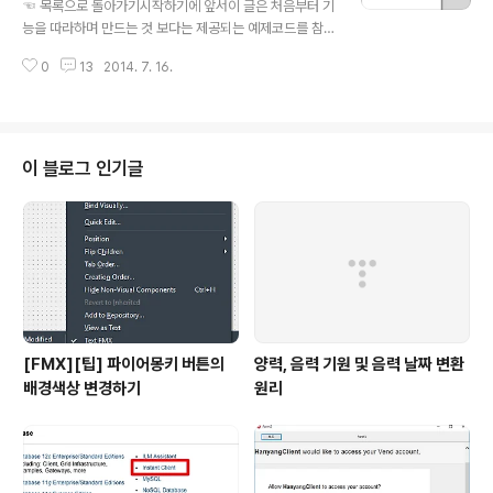
☜ 목록으로 돌아가기시작하기에 앞서이 글은 처음부터 기
제를 돌려보고 만저보며 우선 만들어 본 후 모르는 부분을
능을 따라하며 만드는 것 보다는 제공되는 예제코드를 참
찾아서 익히는 방법도 있습니다.이 글의 목적이 글에서는
고해 기능을 익히도록 설명되어 있습니다. 예제를 통해 기
모바일 앱 개발을 시도해 보며 익히시려는 분들을 위해 실
0
13
2014. 7. 16.
능을 완전히 익히신 후 새로운 프로젝트에 기능을 떼어 붙
전앱에서 바로 사..
이며 본인 것으로 만들면 더 좋습니다.그럼 시작하겠습니
다. 데스크탑 어플리케이션에서는 메뉴가 필요하면 메인메
뉴나 팝업메뉴 형태로 제공했습니다. 하지만 모바일에서는
데스크탑 어플리케이션처럼 일반화된 메뉴 형식이 정해지
이 블로그 인기글
지 않아 각각의 앱에서 필요한 형태로 메뉴를 구현해 사용
하는 것이 일반적입니다.이번 글은 모바일 앱에서 자주 사
용되는 사이드바 형태의 메뉴를 파이어몽키를 통해 개발하
는 예제에 대해 알아봅니다.예제에서는 아래와 같이 두가
지 형태의 사이드바 예제를 제공합니다.사이드바가 나오는
형태D..
[FMX][팁] 파이어몽키 버튼의
양력, 음력 기원 및 음력 날짜 변환
배경색상 변경하기
원리