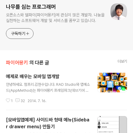
나무를 심는 프로그래머
오픈소스와 델파이(파이어몽키)에 관심이 많은 개발자. 나눔을
실천하는 소프트웨어 개발 및 서비스를 꿈꾸고 있습니다.
구독하기
더보기
파이어몽키
의 다른 글
예제로 배우는 모바일 앱개발
글 내용
안녕하세요. 험프리.김현수입니다. RAD Studio와 앱메소
드(AppMethod)는 파이어몽키 프레임워크(데브기어 소
개자료, FireMonkeyX)를 이용해 모바일 앱을 쉽고 멋지
1
32
2014. 7. 16.
게 만들 수 있습니다.이미 다양한 기술을 설명하는 글과 샘
플이 있어 그 것들을 잘 참고한다면 여러분들도 쉽게 앱을
만들 수 있습니다. 하지만, 음식도 먹어본 사람이 맛을 알듯
[모바일앱예제] 사이드바 형태 메뉴(Sideba
이, 새로운 영역의 모바일 개발의 경우 어떻게 시작할지, 무
엇부터 해야 할지 막막할 수 있습니다. 그런경우 차근차근
r drawer menu) 만들기
글 내용
책과 강좌를 통해 처음부터 익힐 수도 있지만, 뚝딱뚝딱 예