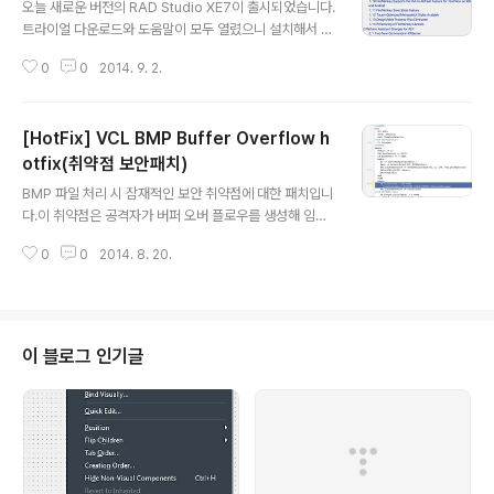
오늘 새로운 버전의 RAD Studio XE7이 출시되었습니다.
트라이얼 다운로드와 도움말이 모두 열렸으니 설치해서 사
용해보시고, 어떤 내용이 변경되었는지 확인해 보시기 바
0
0
2014. 9. 2.
랍니다. 다운로드 링크http://www.embarcadero.co
m/kr/downloads릴리즈 항목 확인http://docwiki.em
barcadero.com/RADStudio/XE7/en/What%27s_
[HotFix] VCL BMP Buffer Overflow h
New_in_Delphi_and_C%2B%2BBuilder_XE7
otfix(취약점 보안패치)
글 내용
BMP 파일 처리 시 잠재적인 보안 취약점에 대한 패치입니
다.이 취약점은 공격자가 버퍼 오버 플로우를 생성해 임의
의 코드를 실행할 수 있는 BMP 파일을 만드는 취약점에
0
0
2014. 8. 20.
대한 패치입니다. 아래의 링크를 통해 패치하시기 바라며X
E5 : http://cc.embarcadero.com/item/30014XE6
: http://cc.embarcadero.com/Item/29913XE7 : ht
tp://cc.embarcadero.com/item/30010이전 사용자
의 경우 아래 절차를 따라 VCL 소스코드를 직접 수정해 패
이 블로그 인기글
치할 수 있습니다. 새로운 VCL Form Application을 만
들고 임시 저장합니다.Vcl.Graphics.pas 파일을 엠바카
데로 소스코드 경로(XE6 기준: C:\Program File..