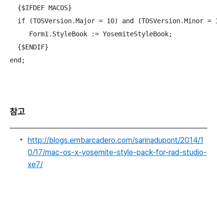
  {$IFDEF MACOS}

  if (TOSVersion.Major = 10) and (TOSVersion.Minor = 1
     Form1.StyleBook := YosemiteStyleBook;

  {$ENDIF}

end;
참고
http://blogs.embarcadero.com/sarinadupont/2014/1
0/17/mac-os-x-yosemite-style-pack-for-rad-studio-
xe7/