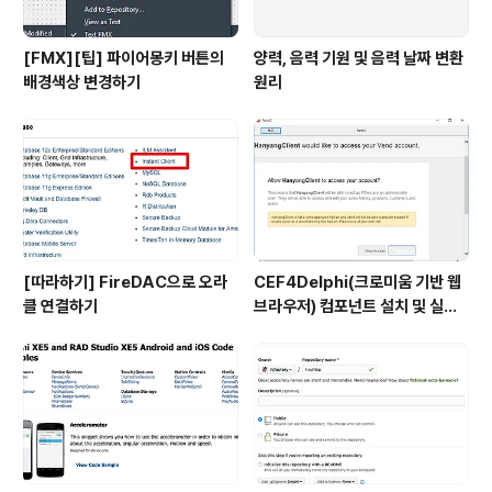
[FMX][팁] 파이어몽키 버튼의
양력, 음력 기원 및 음력 날짜 변환
배경색상 변경하기
원리
[따라하기] FireDAC으로 오라
CEF4Delphi(크로미움 기반 웹
클 연결하기
브라우저) 컴포넌트 설치 및 실행
하기