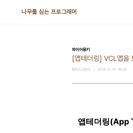
본문 바로가기
나무를 심는 프로그래머
파이어몽키
[앱테더링] VCL앱을
험프리.김현수
2014. 11. 10. 18:35
앱테더링(App Te