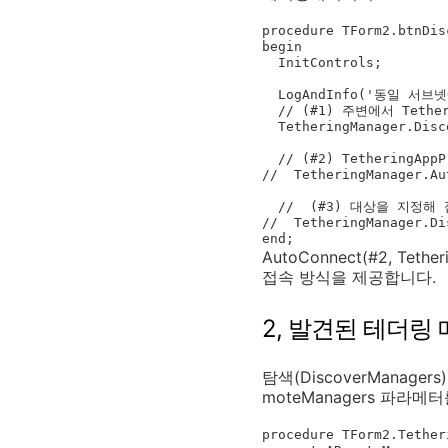
procedure TForm2.btnDis
begin

  InitControls;

  LogAndInfo('동일 서브넷에서 접속대상을 찾습니다.');

  // (#1) 주변에서 TetheringManager 발견명령

  TetheringManager.DiscoverManagers;

  // (#2) TetheringAppProfile의 Group 기반으로 자동 연결

//  TetheringManager.Au
  //  (#3) 대상을 지정해 접속할 수 있습니다.

//  TetheringManager.Di
end;
AutoConnect(#2, Te
접속 방식을 제공합니다.
2, 발견된 테더링
탐색(DiscoverManager
moteManagers 파라
procedure TForm2.Tether