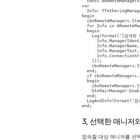
  const ARemoteManagers: TTetheringManagerInfoList);

var

  Info: TTetheringManagerInfo;

begin

  cbxRemoteManagers.Items.Clear;

  for Info in ARemoteManagers do

  begin

    Log(Format('[검색된 매니저]'#13#10#9'%s'#13#10#9'%s'#13#10#9'%s'#13#10#9'%s', [

      Info.ManagerIdentifier,

      Info.ManagerName,

      Info.ManagerText,

      Info.ConnectionString

    ]));

    cbxRemoteManagers.Items.Add(Format('%s(%s)', [Info.ManagerText, Info.ConnectionString]));

  end;

  if cbxRemoteManagers.Items.Count > 0 then

  begin

    cbxRemoteManagers.ItemIndex := 0;

    btnPairManager.Enabled := True;

  end;

  LogAndInfo(Format('접속 대상이 [%d]건 발견되었습니다.', [ARemoteManagers.Count]));

end;
3, 선택한 매니저
접속할 대상 매니저를 선택 