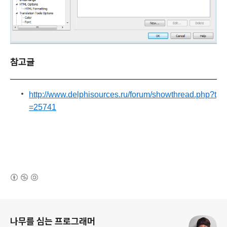
참고글
http://www.delphisources.ru/forum/showthread.php?t
=25741
(새창열림)
로그 정보
나무를 심는 프로그래머