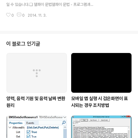
서도 해당 내용을 직접 들어볼 수 있으니 신청하셔서 직접
일 수 있습니다.❑ 델파이 문법델파이 문법 - 프로그램과
들어보시다면 더 도움이 될것입니다. ❑ 타입헬퍼(Type
유닛델파이 문법 - 문법 요소델파이 문법 - 데이터 타입, 변
Helper)타입헬퍼는 클래스, 레코드, 열거형, 타입의 기능
0
0
2014. 11. 3.
수 및 상수델파이 문법 - 프로시저와 함수델파이 문법 - 클
을 ..
래스와 객체델파이 문법 - 제네릭델파이 문법 - 익명메소
드
이 블로그 인기글
양력, 음력 기원 및 음력 날짜 변환
모바일 앱 실행 시 검은화면이 표
원리
시되는 경우 조치방법