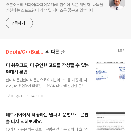
오픈소스와 델파이(파이어몽키)에 관심이 많은 개발자. 나눔을
실천하는 소프트웨어 개발 및 서비스를 꿈꾸고 있습니다.
구독하기
더보기
Delphi/C++Builder
의 다른 글
더 쉬운코드, 더 유연한 코드를 작성할 수 있는
현대식 문법
글 내용
현대식 문법현대식 문법으로 여러분의 코드를 더 짧게, 더
쉽게, 더 유연하게 작성할 수 있습니다.아래 간단한 문법소
개와 샘플을 통해 어떤 기능을 하는지 소개합니다. 하지만,
0
0
2014. 11. 3.
여러분의 코드에 적용하기 위해서는 더 깊은 이해가 필요
합니다. 엠바카데로 기술문서와 현대식 문법을 더 자세히
익힐 수 있는 도서를 소개해 드리니 참고하셔서 더 다양한
데브기어에서 제공하는 델파이 문법으로 문법
문법으로 더 강력한 코드를 작성해보시기 바랍니다. 11월 1
3일(서울), 11월 20일(대구)에 열리는 "VCL 애플리케이
을 다시 익혀보세요.
글 내용
션을 더욱 멋지게 'Developer Direct LIVE!'" 세미나에
10가지 기능을 아는 것보다 문법을 잘 아는 것이 더 효과적