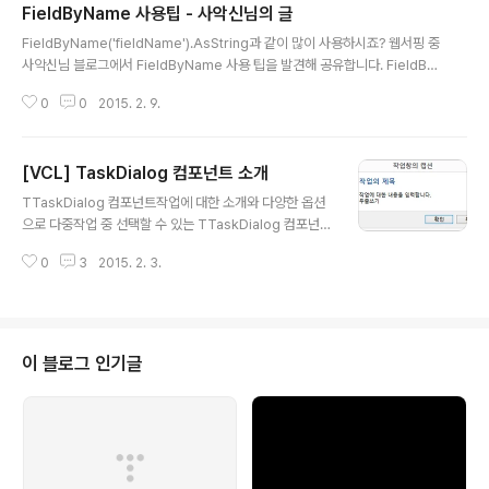
FieldByName 사용팁 - 사악신님의 글
글 내용
FieldByName('fieldName').AsString과 같이 많이 사용하시죠? 웹서핑 중
사악신님 블로그에서 FieldByName 사용 팁을 발견해 공유합니다. FieldBy
Name 호출 시 수행되는 과정을 파해치고 대안을 제시해 줍니다. 짧으면서 좋
0
0
2015. 2. 9.
은 팁이네요.http://saksin.tistory.com/985
[VCL] TaskDialog 컴포넌트 소개
글 내용
TTaskDialog 컴포넌트작업에 대한 소개와 다양한 옵션
으로 다중작업 중 선택할 수 있는 TTaskDialog 컴포넌트
를 소개합니다.아래와 같이 다양한 정보와 선택지(RadioB
0
3
2015. 2. 3.
utton, CommandLink, 버튼)를 제공하고 입력 받을 수
있습니다.선택한 버튼에 대한 정보는 ModalResult 속성
으로 버튼번호를 알아 옵니다.❑ 기본 정보Caption, Tex
t, Title 속성으로 작업에 대한 기본 정보를 설정할 수 있습
니다.❑ 자세한 정보ExpandedText, ExpandButtonC
이 블로그 인기글
aption 속성으로 추가정보를 제공합니다. 추가정보는 기
본으로 감추고 자세한 정보 보기 버튼을 누르면 자세한 내
용이 작업설명 하단에 표시됩니다.❑ 버튼CommonButt
ons 속성을 통해 확인, 예, 아니오..