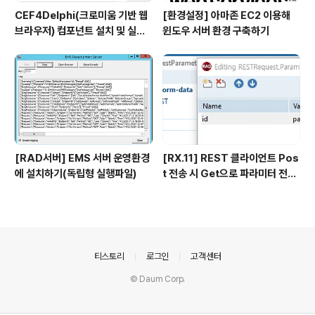
CEF4Delphi(크로미움 기반 웹
[환경설정] 아마존 EC2 이용해
브라우저) 컴포넌트 설치 및 실행
윈도우 서버 환경 구축하기
하기
[RAD서버] EMS 서버 운영환경
[RX.11] REST 클라이언트 Pos
에 설치하기(독립형 실행파일)
t 전송 시 Get으로 파라미터 전송
이슈 해결방안
의안내
티스토리
로그인
고객센터
© Daum Corp.