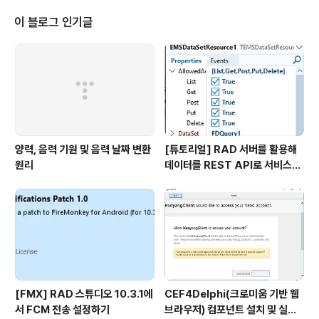
ntrolType 속성이 적용도는 컴포넌트는 다음과 같습니
다.TCalendarTEditTListViewTMemoTSwitchTM
이 블로그 인기글
ultiViewControlType 속성은 iOS이외의 플랫폼에서는
무시(파이어몽키 컨트롤로 표시)됩니다. 네이티브 iOS 컨
트롤 디자인 타임 화면디자인 시에는 Styled와 Platform
의 차이가 없습니다. Platform ..
양력, 음력 기원 및 음력 날짜 변환
[튜토리얼] RAD 서버를 활용해
원리
데이터를 REST API로 서비스하
기
[FMX] RAD 스튜디오 10.3.1에
CEF4Delphi(크로미움 기반 웹
서 FCM 전송 설정하기
브라우저) 컴포넌트 설치 및 실행