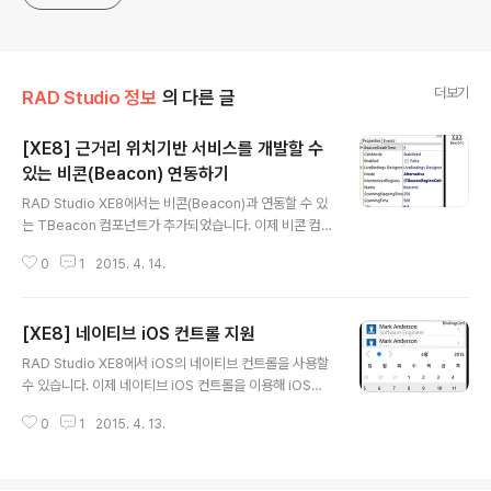
더보기
RAD Studio 정보
의 다른 글
[XE8] 근거리 위치기반 서비스를 개발할 수
있는 비콘(Beacon) 연동하기
글 내용
RAD Studio XE8에서는 비콘(Beacon)과 연동할 수 있
는 TBeacon 컴포넌트가 추가되었습니다. 이제 비콘 컴포
넌트를 이용해 근거리 위치기반 서비스를 개발할 수 있습
0
1
2015. 4. 14.
니다.비콘(Beacon)은?비콘은 일정 주기로 작은 데이터
(일명 광고 데이터)를 주변으로 송출하는 장비입니다. 비콘
이 제공하는 광고 데이터에는 "Manufacturer Specific
[XE8] 네이티브 iOS 컨트롤 지원
Data(기업 고유 데이터)"를 포함합니다. 이 정보를 통해 주
글 내용
변의 블루투스 LE 장비는 페어링 및 접속 없이 비콘을 식별
RAD Studio XE8에서 iOS의 네이티브 컨트롤을 사용할
하고 거리를 계산할 수 있습니다. 이제 여러분은 비콘을 이
수 있습니다. 이제 네이티브 iOS 컨트롤을 이용해 iOS에
용해 다음의 예시에서 볼 수 있는 근거리 위치기반 서비스
서 제공하는 플랫폼 고유의 컨트롤 기능을 사용할 수 있습
를 개발할 수 있습니다.환자가 병원 방문 시 환자의 모바일
0
1
2015. 4. 13.
니다. 네이티브 iOS 컨트롤일부 UI 컨트롤에서는 Contro
기기가 비콘을 인식하고 접수대에 자동으로 방문을 알려줍
lType 속성을 이용해 플랫폼(네이티브 컨트롤)과 스타일
니다..
(파이어몽키 컨트롤) 중 선택해서 사용할 수 있습니다. Co