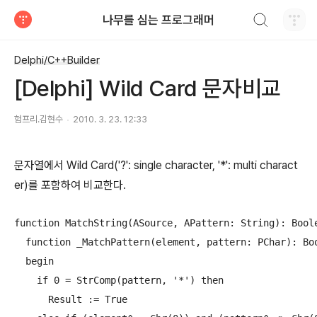
검색하기
나무를 심는 프로그래머
티스토리
Delphi/C++Builder
[Delphi] Wild Card 문자비교
험프리.김현수
2010. 3. 23. 12:33
문자열에서 Wild Card('?': single character, '*': multi charact
er)를 포함하여 비교한다.
function MatchString(ASource, APattern: String): Boole
  function _MatchPattern(element, pattern: PChar): Boo
  begin

    if 0 = StrComp(pattern, '*') then

      Result := True
