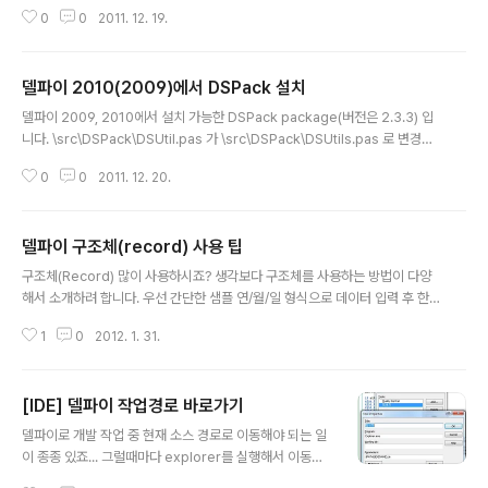
ray[0..7] of Byte; begin Result := -1; {$IFDEF MSWINDOWS} FileD
0
0
2011. 12. 19.
ata := FindFirst(AFileName, faReadOnly, srData); if FileData 0 then
Exit; SizeHigh := srData.FindData.nFileSizeHigh; SizeLow := srDat
a.FindData.nFileSizeLow; ZeroMemory(@RetVal[0], SizeOf(RetVa
델파이 2010(2009)에서 DSPack 설치
l)); Move(Si..
글 내용
델파이 2009, 2010에서 설치 가능한 DSPack package(버전은 2.3.3) 입
니다. \src\DSPack\DSUtil.pas 가 \src\DSPack\DSUtils.pas 로 변경
(이유: Delphi DBX Framework인 DSUtil.pas와 충돌) 기존 작성된 소스는
0
0
2011. 12. 20.
주의 필요 DSPack project : DSPack is a set of Components and cla
ss to write Multimedia Applications using MS Direct Show and Dir
ectX technologies. http://code.google.com/p/dspack/
델파이 구조체(record) 사용 팁
글 내용
구조체(Record) 많이 사용하시죠? 생각보다 구조체를 사용하는 방법이 다양
해서 소개하려 합니다. 우선 간단한 샘플 연/월/일 형식으로 데이터 입력 후 한
번에 데이터 저장하는 코드입니다. type TRecordType = (rtData, rtStruc
1
0
2012. 1. 31.
ture); TDateRec = record case TRecordType of rtData: (Data: arr
ay[0..5] of Byte); rtStructure: (Year, Month, Day: Word); end; 위와
같이 구조체가 정의 되어 있습니다. 2가지 타입(rtData, rtStructure)로 사용
[IDE] 델파이 작업경로 바로가기
해 봅니다. | rtStructure - 연월일 형식으로 입력 procedure TForm2.btn
글 내용
AddClick(Sender: TObje..
델파이로 개발 작업 중 현재 소스 경로로 이동해야 되는 일
이 종종 있죠... 그럴때마다 explorer를 실행해서 이동하
려면 번거롭습니다. 그럴때 유용한 기능을 소개합니다. *