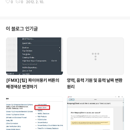
0
0
2012. 2. 10.
델파이 메뉴에 현재 작업 중인 작업경로를 여는 메뉴를 추
가합니다. 우선 예전 아는 선배에게 들은 재미있는 이야기
하나. 선배는 핸드폰 관련된 개발 일을 했습니다. 동료와 이
야기 중 "Window CE에서는 탐색기를 어떻게 열어요?"
라는 질문에 근처에 있던 외국인 개발자 曰 "뭔 새끼? 탐새
이 블로그 인기글
끼?" -_-; 그래서 그 이야기를 들은 저는 그 이후로 탐새끼
라는 단어를 주로 사용합니다. 그러면 위의 탐새끼를 델파
이에 등록해 보겠습니다. 1, Tools > Configure Tools
선택 2, [Add] 버튼 클릭 후 아래와 같이 입력..
[FMX][팁] 파이어몽키 버튼의
양력, 음력 기원 및 음력 날짜 변환
배경색상 변경하기
원리