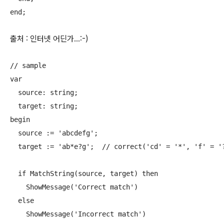
출처 : 인터넷 어딘가...:-)
// sample

var 

  source: string;

  target: string;

begin

  source := 'abcdefg';

  target := 'ab*e?g';  // correct('cd' = '*', 'f' = '?
  if MatchString(source, target) then  

    ShowMessage('Correct match')

  else 

    ShowMessage('Incorrect match')
