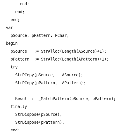
      end;

    end;

  end;

var

  pSource, pPattern: PChar;

begin

  pSource   := StrAlloc(Length(ASource)+1);

  pPattern  := StrAlloc(Length(APattern)+1);

  try

    StrPCopy(pSource,   ASource);

    StrPCopy(pPattern,  APattern);

    Result := _MatchPattern(pSource, pPattern);

  finally

    StrDispose(pSource);

    StrDispose(pPattern);

  end;
