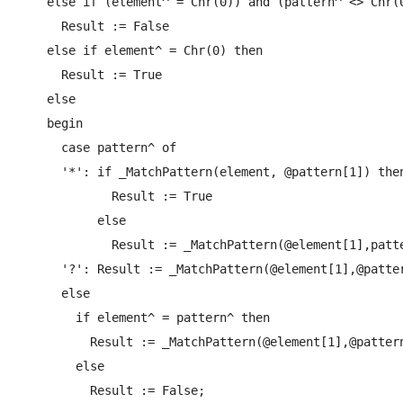
    else if (element^ = Chr(0)) and (pattern^ <> Chr(0
      Result := False

    else if element^ = Chr(0) then

      Result := True

    else

    begin

      case pattern^ of

      '*': if _MatchPattern(element, @pattern[1]) then
             Result := True

           else

             Result := _MatchPattern(@element[1],patte
      '?': Result := _MatchPattern(@element[1],@patter
      else

        if element^ = pattern^ then

          Result := _MatchPattern(@element[1],@pattern
        else

          Result := False;
