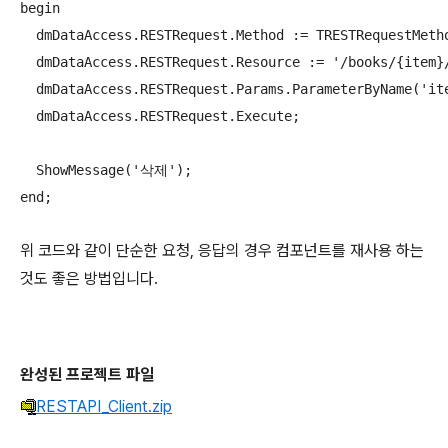
begin

  dmDataAccess.RESTRequest.Method := TRESTRequestMetho
  dmDataAccess.RESTRequest.Resource := '/books/{item}/
  dmDataAccess.RESTRequest.Params.ParameterByName('ite
  dmDataAccess.RESTRequest.Execute;

  ShowMessage('삭제');

end;
위 코드와 같이 단순한 요청, 응답의 경우 컴포넌트를 재사용 하는
것도 좋은 방법입니다.
완성된 프로젝트 파일
RESTAPI_Client.zip