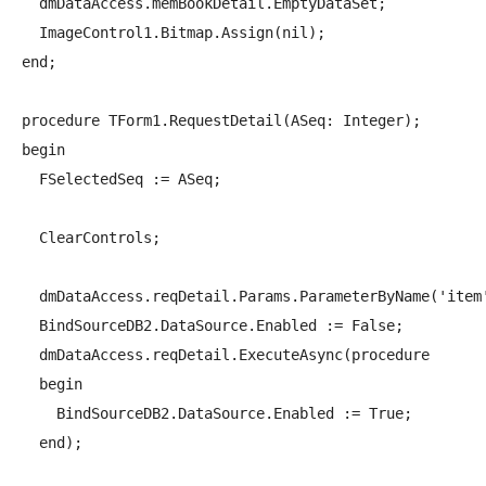
  dmDataAccess.memBookDetail.EmptyDataSet;

  ImageControl1.Bitmap.Assign(nil);

end;

procedure TForm1.RequestDetail(ASeq: Integer);

begin

  FSelectedSeq := ASeq;

  ClearControls;

  dmDataAccess.reqDetail.Params.ParameterByName('item'
  BindSourceDB2.DataSource.Enabled := False;

  dmDataAccess.reqDetail.ExecuteAsync(procedure

  begin

    BindSourceDB2.DataSource.Enabled := True;

  end);
