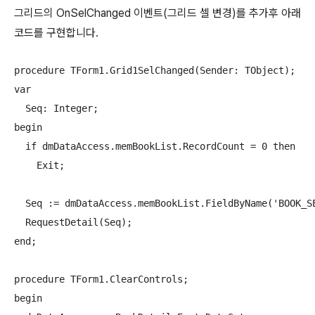
그리드의 OnSelChanged 이벤트(그리드 셀 변경)를 추가후 아래
코드를 구현합니다.
procedure TForm1.Grid1SelChanged(Sender: TObject);

var

  Seq: Integer;

begin

  if dmDataAccess.memBookList.RecordCount = 0 then

    Exit;

  Seq := dmDataAccess.memBookList.FieldByName('BOOK_SE
  RequestDetail(Seq);

end;

procedure TForm1.ClearControls;

begin
