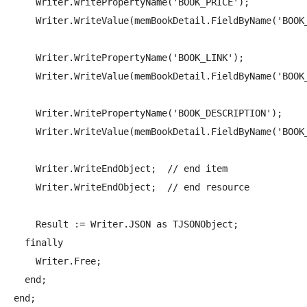
    Writer.WritePropertyName('BOOK_PRICE');

    Writer.WriteValue(memBookDetail.FieldByName('BOOK_
    Writer.WritePropertyName('BOOK_LINK');

    Writer.WriteValue(memBookDetail.FieldByName('BOOK_
    Writer.WritePropertyName('BOOK_DESCRIPTION');

    Writer.WriteValue(memBookDetail.FieldByName('BOOK_
    Writer.WriteEndObject;  // end item

    Writer.WriteEndObject;  // end resource

    Result := Writer.JSON as TJSONObject;

  finally

    Writer.Free;

  end;

end;