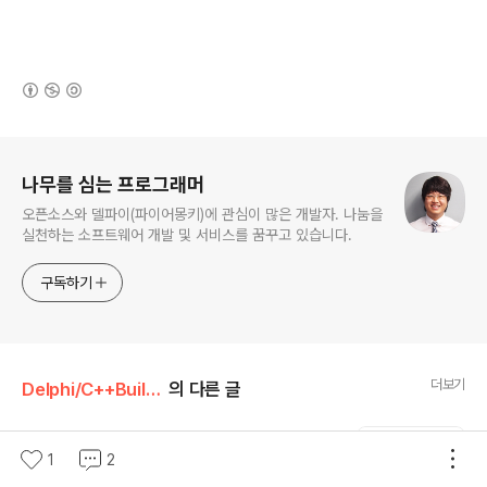
(새창열림)
로그 정보
나무를 심는 프로그래머
오픈소스와 델파이(파이어몽키)에 관심이 많은 개발자. 나눔을
실천하는 소프트웨어 개발 및 서비스를 꿈꾸고 있습니다.
구독하기
더보기
Delphi/C++Builder
의 다른 글
[REST API][실습] REST API 서버 개발하
1
2
기(엔드포인트 구현, RAD 서버 이용)
글 내용