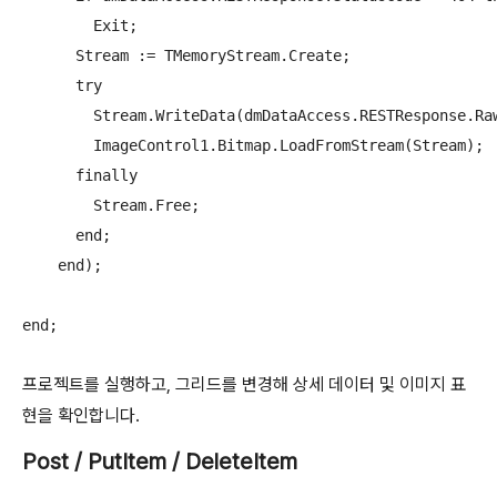
        Exit;

      Stream := TMemoryStream.Create;

      try

        Stream.WriteData(dmDataAccess.RESTResponse.Raw
        ImageControl1.Bitmap.LoadFromStream(Stream);

      finally

        Stream.Free;

      end;

    end);

end;
프로젝트를 실행하고, 그리드를 변경해 상세 데이터 및 이미지 표
현을 확인합니다.
Post / PutItem / DeleteItem