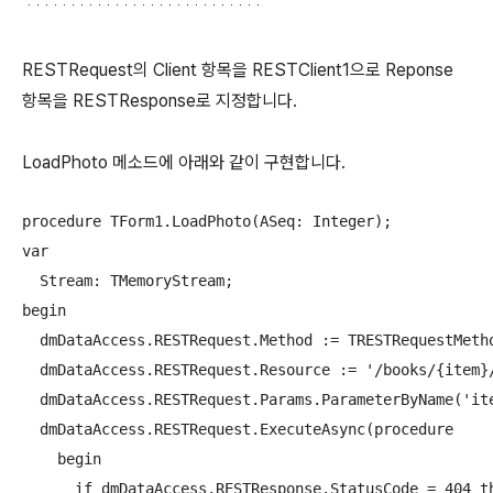
RESTRequest의 Client 항목을 RESTClient1으로 Reponse
항목을 RESTResponse로 지정합니다.
LoadPhoto 메소드에 아래와 같이 구현합니다.
procedure TForm1.LoadPhoto(ASeq: Integer);

var

  Stream: TMemoryStream;

begin

  dmDataAccess.RESTRequest.Method := TRESTRequestMetho
  dmDataAccess.RESTRequest.Resource := '/books/{item}/
  dmDataAccess.RESTRequest.Params.ParameterByName('ite
  dmDataAccess.RESTRequest.ExecuteAsync(procedure

    begin

      if dmDataAccess.RESTResponse.StatusCode = 404 th