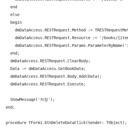
  end

  else

  begin

    dmDataAccess.RESTRequest.Method := TRESTRequestMet
    dmDataAccess.RESTRequest.Resource := '/books/{item
    dmDataAccess.RESTRequest.Params.ParameterByName('i
  end;

  dmDataAccess.RESTRequest.ClearBody;

  Data := dmDataAccess.GetBookData;

  dmDataAccess.RESTRequest.Body.Add(Data);

  dmDataAccess.RESTRequest.Execute;

  ShowMessage('저장');

end;

procedure TForm1.btnDeleteDataClick(Sender: TObject);
