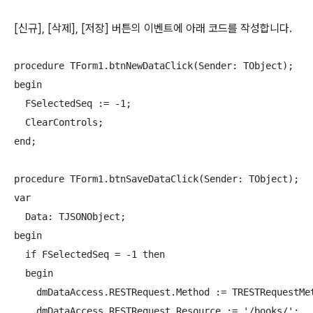
[신규], [삭제], [저장] 버튼의 이벤트에 아래 코드를 작성합니다.
procedure TForm1.btnNewDataClick(Sender: TObject);

begin

  FSelectedSeq := -1;

  ClearControls;

end;

procedure TForm1.btnSaveDataClick(Sender: TObject);

var

  Data: TJSONObject;

begin

  if FSelectedSeq = -1 then

  begin

    dmDataAccess.RESTRequest.Method := TRESTRequestMet
    dmDataAccess.RESTRequest.Resource := '/books/';
