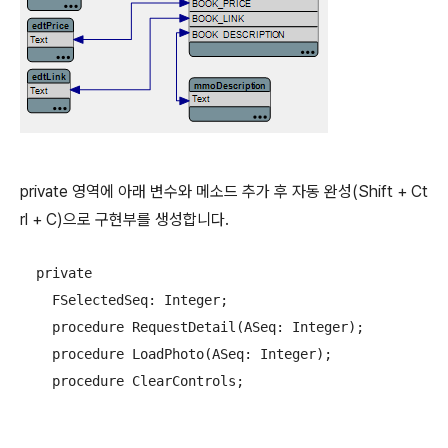
private 영역에 아래 변수와 메소드 추가 후 자동 완성(Shift + Ct
rl + C)으로 구현부를 생성합니다.
  private

    FSelectedSeq: Integer;

    procedure RequestDetail(ASeq: Integer);

    procedure LoadPhoto(ASeq: Integer);

    procedure ClearControls;