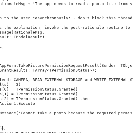
AppForm.TakePicturePermissionRequestResult(Sender: TObjec
GrantResults: TArray<TPermissionStatus>);

다.