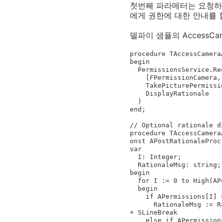
첫번째 파라메터는 요청하는
에게 권한에 대한 안내를 
델파이 샘플의 Access
procedure TAccessCamera
begin

  PermissionsService.RequestPermissions(

    [FPermissionCamera, FPermissionReadExternalStorage, FPermissionWriteExternalStorage],

    TakePicturePermissionRequestResult,

    DisplayRationale

  )

end;

// Optional rationale d
procedure TAccessCamera
onst APostRationaleProc
var

  I: Integer;

  RationaleMsg: string;

begin

  for I := 0 to High(APermissions) do

  begin

    if APermissions[I] = FPermissionCamera then

      RationaleMsg := RationaleMsg + 'The app needs to access the camera to take a photo' + SLineBreak 
+ SLineBreak

    else if APermissions[I] = FPermissionReadExternalStorage then
