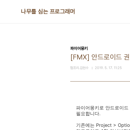
본문 바로가기
나무를 심는 프로그래머
파이어몽키
[FMX] 안드로이드 
험프리.김현수
2019. 5. 17. 11:25
파이어몽키로 안드로이드 앱
필요합니다.
기존에는 Project > Op