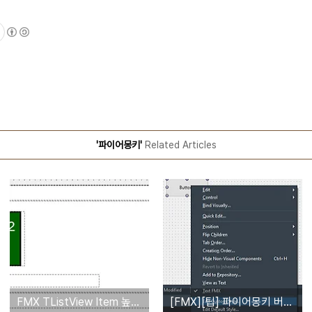
'파이어몽키'
Related Articles
FMX TListView Item 높이 조절 - 이미지가 없는 경우 낮게 표시하기
[FMX][팁] 파이어몽키 버튼의 배경색상 변경하기