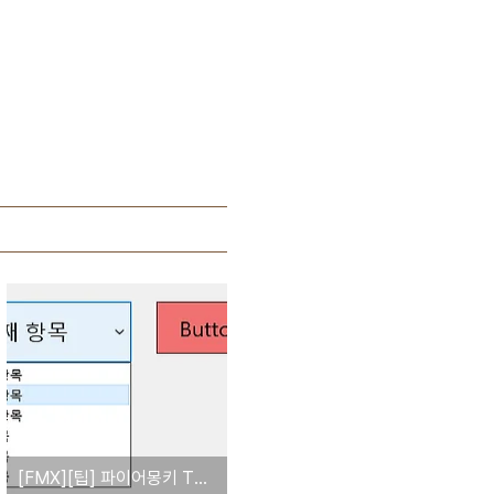
[FMX][팁] 파이어몽키 TComboBox 글자 크기 변경