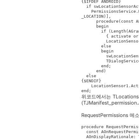
{$IFDEF ANDROID}

  if swLocationSensorActive.IsChecked then

    PermissionsService.RequestPermissions([JStringToString(TJManifest_permission.JavaClass.ACCESS_FINE
_LOCATION)],

      procedure(const APermissions: TArray<string>; const AGrantResults: TArray<TPermissionStatus>)

      begin

        if (Length(AGrantResults) = 1) and (AGrantResults[0] = TPermissionStatus.Granted) then

          { activate or deactivate the location sensor }

          LocationSensor1.Active := True

        else

        begin

          swLocationSensorActive.IsChecked := False;

          TDialogService.ShowMessage('Location permission not granted');

        end;

      end)

  else

{$ENDIF}

    LocationSensor1.Active := False;

end;
위코드에서는 TLocations
(TJManifest_permis
RequestPermissio
procedure RequestPermis
  const AOnRequestPermissionsResult: TRequestPermissionsResultEvent;

  AOnDisplayRationale