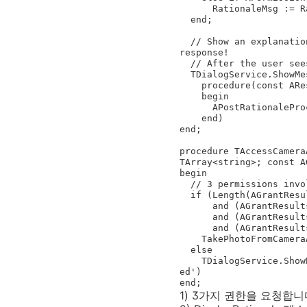
      RationaleMsg := RationaleMsg + 'The app needs to read a photo file from your device';

  end;

  // Show an explanation to the user *asynchronously* - don't block this thread waiting for the user's 
response!

  // After the user sees the explanation, invoke the post-rationale routine to request the permissions

  TDialogService.ShowMessage(RationaleMsg,

    procedure(const AResult: TModalResult)

    begin

      APostRationaleProc;

    end)

end;

procedure TAccessCamera
TArray<string>; const A
begin

  // 3 permissions involved: CAMERA, READ_EXTERNAL_STORAGE and WRITE_EXTERNAL_STORAGE

  if (Length(AGrantResults) = 3)

      and (AGrantResults[0] = TPermissionStatus.Granted)

      and (AGrantResults[1] = TPermissionStatus.Granted)

      and (AGrantResults[2] = TPermissionStatus.Granted) then

    TakePhotoFromCameraAction1.Execute

  else

    TDialogService.ShowMessage('Cannot take a photo because the required permissions are not all grant
ed')

end;
1) 3가지 권한을 요청합니