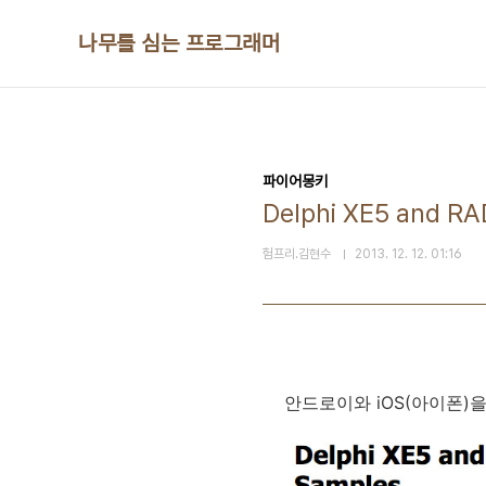
본문 바로가기
나무를 심는 프로그래머
파이어몽키
Delphi XE5 and RA
험프리.김현수
2013. 12. 12. 01:16
안드로이와 iOS(아이폰)을