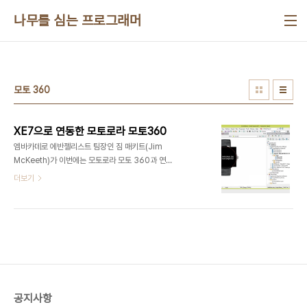
본문 바로가기
나무를 심는 프로그래머
모토 360
XE7으로 연동한 모토로라 모토360
엠바카데로 에반젤리스트 팀장인 짐 매키트(Jim
McKeeth)가 이번에는 모토로라 모토 360과 연동
을 시도해 봤습니다.모토 360은 아주 멋진 디자인
더보기
으로 많은 분들의 관심을 받았는데요. 아래와 같이 델
파이 IDE에 있는 모습이 아주 멋집니다.IDE에서 모
토360 개발을 위해서는 멀티 디바이스 디자이너에
커스텀 뷰를 추가하면 가능합니다. 자세한 내용은 짐
매키트의 글을 통해 확인해 주세
요.http://delphi.org/2014/09/hello-moto-
360-from-delphi-xe7/
공지사항