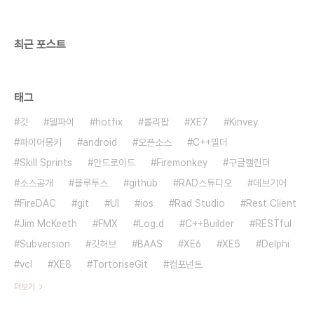
최근 포스트
태그
깃
델파이
hotfix
롤리팝
XE7
Kinvey
파이어몽키
android
오픈소스
C++빌더
Skill Sprints
안드로이드
Firemonkey
구글캘린더
소스공개
블루투스
github
RAD스튜디오
데브기어
FireDAC
git
UI
ios
Rad Studio
Rest Client
Jim McKeeth
FMX
Log.d
C++Builder
RESTful
Subversion
깃허브
BAAS
XE6
XE5
Delphi
vcl
XE8
TortoriseGit
컴포넌트
더보기