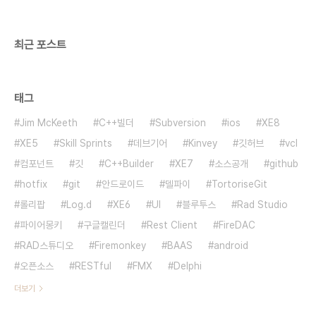
최근 포스트
태그
Jim McKeeth
C++빌더
Subversion
ios
XE8
XE5
Skill Sprints
데브기어
Kinvey
깃허브
vcl
컴포넌트
깃
C++Builder
XE7
소스공개
github
hotfix
git
안드로이드
델파이
TortoriseGit
롤리팝
Log.d
XE6
UI
블루투스
Rad Studio
파이어몽키
구글캘린더
Rest Client
FireDAC
RAD스튜디오
Firemonkey
BAAS
android
오픈소스
RESTful
FMX
Delphi
더보기