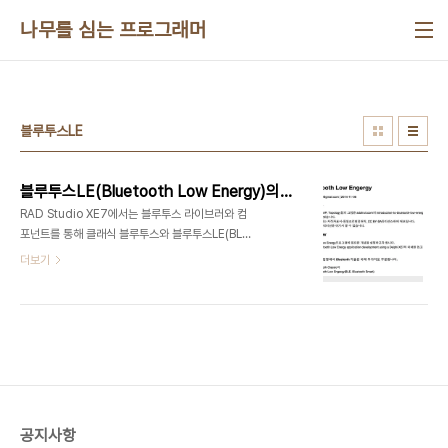
본문 바로가기
나무를 심는 프로그래머
블루투스LE
블루투스LE(Bluetooth Low Energy)의 이해
RAD Studio XE7에서는 블루투스 라이브러와 컴
포넌트를 통해 클래식 블루투스와 블루투스LE(BLE)
통신이 편리해 졌습니다. 컴포넌트가 있더라고 기술
더보기
의 이해가 있어야 사용하고, 프로젝트에 적용을 할 수
있는데요.마침 델파이 개발자인 곰순이(장정환)님이
블루투스 LE 관련해 이해하기 쉽게 작성한 글이 있어
공유합니
다.https://gomsun2.wordpress.com/category/bluetooth-
low-energy/앞으로도 좋은 글 많이 기대하겠습니
다.
공지사항