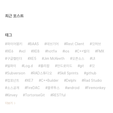
스타일 사용 방법은 다음 글을 참고하기 바랍니
다.RA..
최근 포스트
태그
파이어몽키
BAAS
데브기어
Rest Client
깃허브
XE6
vcl
XE8
hotfix
ios
C++빌더
FMX
구글캘린더
XE5
Jim McKeeth
오픈소스
UI
델파이
Log.d
롤리팝
안드로이드
git
깃
Subversion
RAD스튜디오
Skill Sprints
github
컴포넌트
XE7
C++Builder
Delphi
Rad Studio
소스공개
FireDAC
블루투스
android
Firemonkey
Kinvey
TortoriseGit
RESTful
더보기