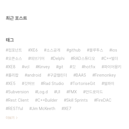
년은 365일이지만, 실제의 일년은 365.2422일
입니다. 이 차이를 없애기 위해 4년 마다..
최근 포스트
태그
컴포넌트
XE6
소스공개
github
블루투스
ios
오픈소스
데브기어
Delphi
RAD스튜디오
C++빌더
XE8
vcl
Kinvey
git
깃
hotfix
파이어몽키
롤리팝
android
구글캘린더
BAAS
Firemonkey
XE5
깃허브
Rad Studio
TortoriseGit
델파이
Subversion
Log.d
UI
FMX
안드로이드
Rest Client
C++Builder
Skill Sprints
FireDAC
RESTful
Jim McKeeth
XE7
더보기