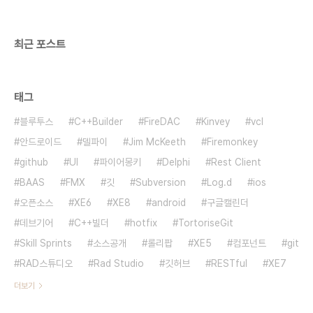
년은 365일이지만, 실제의 일년은 365.2422일
입니다. 이 차이를 없애기 위해 4년 마다..
최근 포스트
태그
블루투스
C++Builder
FireDAC
Kinvey
vcl
안드로이드
델파이
Jim McKeeth
Firemonkey
github
UI
파이어몽키
Delphi
Rest Client
BAAS
FMX
깃
Subversion
Log.d
ios
오픈소스
XE6
XE8
android
구글캘린더
데브기어
C++빌더
hotfix
TortoriseGit
Skill Sprints
소스공개
롤리팝
XE5
컴포넌트
git
RAD스튜디오
Rad Studio
깃허브
RESTful
XE7
더보기