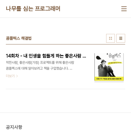
본문 바로가기
나무를 심는 프로그래머
콤플렉스 해결법
14회차 - 내 인생을 힘들게 하는 좋은사람 콤플렉스
착한사람, 좋은사람(가칭) 프로젝트를 위해 좋은사람
콤플렉스에 대해 알아보려고 책을 구입했습니다. 이
책은 좋은사람들이 좋은사람으로 남기위해 하는 행
더보기
동에서좋은사람으로 남기위한 강박관념이 컴플렉스
가 되어 자신을 압박하는 현상을 설명하고 그 해결법
을 사례 및 예시를 통해 해결합니다. 총 9개의 콤플
렉스(단락)으로 구성되어 콤플렉스 별 사례 및 해결
법을 아주 자세하고 현실적으로 설명해 주어서굳이
콤플렉스가 없는 사람들에게도 충분히 도움이 될만
한 상황 대처방법을 안내해 줍니다. 위 9개 콤플랙스
는 완벽해야 한다.바쁘게 살아야 한다.침묵은 금이다.
공지사항
화는 꾹 참아야 한다.불합리한 추론에 근거한다.선의