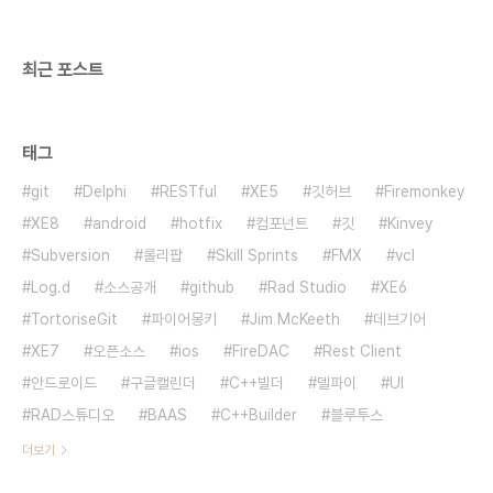
의 거짓말을 한다.조언을 일삼는다.도우미가 되기를
자청한다.아픔을 감싸주려 한다. 결과적으로는 위 콤
플렉스를 가지고 있다..
최근 포스트
태그
git
Delphi
RESTful
XE5
깃허브
Firemonkey
XE8
android
hotfix
컴포넌트
깃
Kinvey
Subversion
롤리팝
Skill Sprints
FMX
vcl
Log.d
소스공개
github
Rad Studio
XE6
TortoriseGit
파이어몽키
Jim McKeeth
데브기어
XE7
오픈소스
ios
FireDAC
Rest Client
안드로이드
구글캘린더
C++빌더
델파이
UI
RAD스튜디오
BAAS
C++Builder
블루투스
더보기