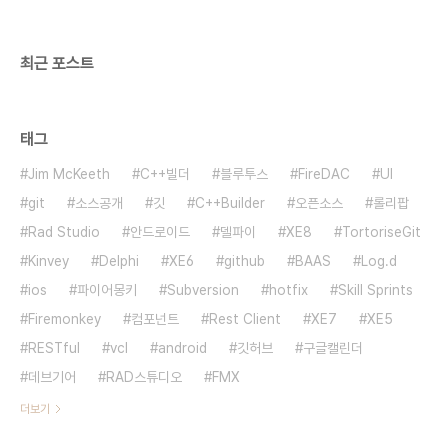
:= '2'; Quer..
최근 포스트
태그
Jim McKeeth
C++빌더
블루투스
FireDAC
UI
git
소스공개
깃
C++Builder
오픈소스
롤리팝
Rad Studio
안드로이드
델파이
XE8
TortoriseGit
Kinvey
Delphi
XE6
github
BAAS
Log.d
ios
파이어몽키
Subversion
hotfix
Skill Sprints
Firemonkey
컴포넌트
Rest Client
XE7
XE5
RESTful
vcl
android
깃허브
구글캘린더
데브기어
RAD스튜디오
FMX
더보기