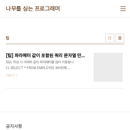
본문 바로가기
나무를 심는 프로그래머
팁
[팁] 파라메터 값이 포함된 쿼리 문자열 만들기
SQL 작성 시 아래와 같이 파라메터를 많이 이용합니
다. SELECT * FROM EMPLOYEE WHERE
EMP_ID = :EMP_ID 하지만, SQL을 로그로 기록
더보기
할 경우 파라메터 명(:EMP_ID) 대신 파라메터 값이
들어가야 할 경우 아래와 같이 파라메터 값이 적용된
SQL을 만들어 사용할 수 있습니다. procedure
TForm1.Button1Click(Sender: TObject);
var I: Integer; SQLStr, ParamName,
ParamValue: string; begin Query1.Close;
Query1.ParamByName('Name').AsString
:= '홍길동';
공지사항
Query1.ParamByName('JUNHYEONG').AsString