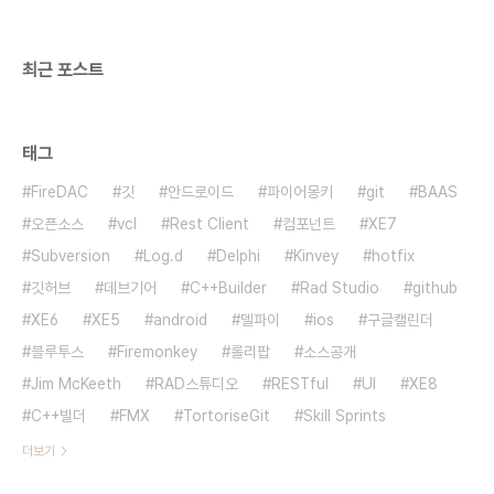
컴포넌트를 다운로드 받으면 소스가 포함되어 있어
어떤식으로 구현되어 있는지 확인하실 수 있어 도움
이 되실 것 같습니..
최근 포스트
태그
FireDAC
깃
안드로이드
파이어몽키
git
BAAS
오픈소스
vcl
Rest Client
컴포넌트
XE7
Subversion
Log.d
Delphi
Kinvey
hotfix
깃허브
데브기어
C++Builder
Rad Studio
github
XE6
XE5
android
델파이
ios
구글캘린더
블루투스
Firemonkey
롤리팝
소스공개
Jim McKeeth
RAD스튜디오
RESTful
UI
XE8
C++빌더
FMX
TortoriseGit
Skill Sprints
더보기