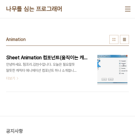
본문 바로가기
나무를 심는 프로그래머
Animation
Sheet Animation 컴포넌트(움직이는 캐릭터 컴포넌트) 소개
안녕하세요. 험프리.김현수입니다. 오늘은 필요할듯
말듯한 캐릭터 애니메이션 컴포넌트 하나 소개합니
다. TSprite라는 컴포넌트인데요. 오른쪽처럼 사용
더보기
됩니다.동작원리는 한장의 이미지에서 영역을 이동
하며 화면에 출력하는 방식입니다. 일반적으로 캐릭
터 애니메이션이 게임같은 곳에서 많이 사용되는데
요. 제가 생각하기론 앱의 기능을 소개하는 부분이나
움직이는 이모티콘 등에 활용한다면 앱의 완성도를
높이고, 풍부한 기능구현이 가능 할 것 같습니다. 오
른쪽의 데모는 소스코드에 포함된 데모이구요. 뒤집
기, 회전, 반전, 반복등의 기능을 자체 제공하고 있습
공지사항
니다. 아래와 같은 이미지가 순차적으로 표시됩니다.