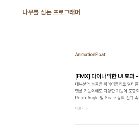
본문 바로가기
나무를 심는 프로그래머
AnimationFloat
[FMX] 다이나믹한 UI 효과 - Fl
대부분의 분들은 파이어몽키로 멀티플
랫폼 기능외에도 다양한 기능이 포함되
RoateAngle 및 Scale 등의 신
FloatAnimation에 대해 소개하려 합
더보기
놈입니다. 좀 더 자세히 설명하면, 지정한
(Duration)에 맞춰 다양한 효과(In
래의 영상은 마우스 휠(업/다운) 시 마