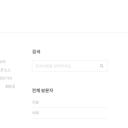
검색
eth
오픈소스
데브기어
XE8
전체 방문자
오늘
어제