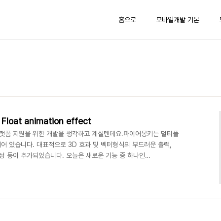
홈으로
모바일개발 기본
oat animation effect
랫폼 지원을 위한 개발을 생각하고 계실텐데요.파이어몽키는 멀티플
어 있습니다. 대표적으로 3D 효과 및 벡터형식의 부드러운 출력,
규 속성 등이 추가되었습니다. 오늘은 새로운 기능 중 하나인
니다. FloatAnimation은 단어 그대로 Float을 Animation하는
 Start와 Stop에 해당하는 Float 값사이를 지정된 시간
terpolation: 보간)로 값을 변경하는 놈입니다. 우선 샘플을 보시면 아
우스 주변에 효과를..