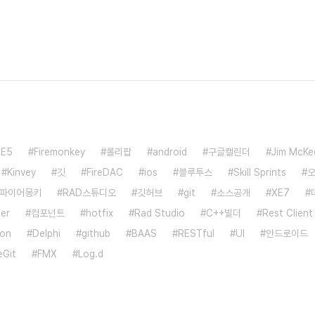
XE5
Firemonkey
롤리팝
android
구글캘린더
Jim McKe
Kinvey
깃
FireDAC
ios
블루투스
Skill Sprints
파이어몽키
RAD스튜디오
깃허브
git
소스공개
XE7
er
컴포넌트
hotfix
Rad Studio
C++빌더
Rest Client
ion
Delphi
github
BAAS
RESTful
UI
안드로이드
eGit
FMX
Log.d