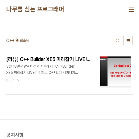
본문 바로가기
나무를 심는 프로그래머
C++ Builder
[리뷰] C++ Builder XE5 따라잡기 LIVE!(고든리)
3월 18일~19일 대전과 서울에서 "C++Builder
XE5 따라잡기 LIVE!" 주제로 C++빌더 세미나가
있었습니다.그 내용을 간단하게 리뷰합니다. 우선 대
더보기
전과 서울의 분위기를 살짝 알려드리자면, 대전은 저
희가 예상했던 참석율을 훨씬 웃돌았습니다. 신청하
신 대부분의 분들이 참석해주셨고, 신청하시지 않고
오신 분들도 몇분 계셨습니다. 지방에서도 더 많은 세
미나등 이벤트를 만들어야 겠다는 생각을 했습니다.
서울도 마찬가지로 신청하신 분들이 대부분 참석하
셔서 데브기어 세미나장이 꽉찬 상태에서 아주 성황
리에 진행 되었습니다. Gordon Li 볼랜드부터
공지사항
DevCo, CodeGear에 이어 현재