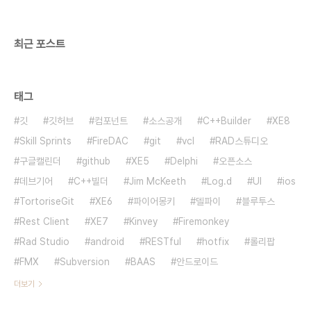
Embarcadero(엠바카데로)의 중국, 대만, 아세안
지역의 수석 에반젤리스트로 활동중입니다. Delphi
와..
최근 포스트
태그
깃
깃허브
컴포넌트
소스공개
C++Builder
XE8
Skill Sprints
FireDAC
git
vcl
RAD스튜디오
구글캘린더
github
XE5
Delphi
오픈소스
데브기어
C++빌더
Jim McKeeth
Log.d
UI
ios
TortoriseGit
XE6
파이어몽키
델파이
블루투스
Rest Client
XE7
Kinvey
Firemonkey
Rad Studio
android
RESTful
hotfix
롤리팝
FMX
Subversion
BAAS
안드로이드
더보기