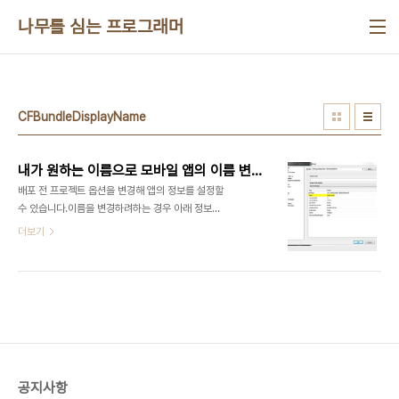
본문 바로가기
나무를 심는 프로그래머
CFBundleDisplayName
내가 원하는 이름으로 모바일 앱의 이름 변경하기
배포 전 프로젝트 옵션을 변경해 앱의 정보를 설정할
수 있습니다.이름을 변경하려하는 경우 아래 정보를
참고하세요.안드로이드Project > Option >
더보기
Version Info > label iOSProject > Option >
Version Info > CFBundleDisplayName 참고
http://blogs.embarcadero.com/jtembarcadero/2014/10/13/how-
can-i-change-name-of-firemonkey-
mobile-application-to-contain-spaces/?
utm_campaign=social
공지사항