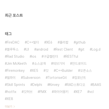
최근 포스트
태그
FireDAC
C++빌더
XE6
롤리팝
github
블루투스
UI
android
Rest Client
git
Log.d
Rad Studio
ios
구글캘린더
RESTful
Jim McKeeth
소스공개
데브기어
안드로이드
Firemonkey
XE5
깃
C++Builder
오픈소스
델파이
Subversion
TortoriseGit
컴포넌트
Skill Sprints
Delphi
Kinvey
RAD스튜디오
BAAS
hotfix
깃허브
FMX
파이어몽키
XE7
vcl
XE8
더보기