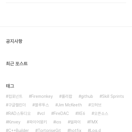
한가지 팁을 더 드리면모바일 기기가 연결된 경우 툴
니다. 위의 Add files 버튼을 누르고 열기대화상자
바의 Connect()..
에서 배포할 파일을 선택합니다. 파일이 추가되면 목
록에서 추가한 파일을 선택하고아래와 같이 플랫폼
을 iOS와 Android로 선택하고 Remote Path를
변경합니다. iOS 배포파일 추가Platform -
[iOSDevice, iOSSimulator]Remote Path -
공지사항
StartUp\Documents Android 배포파일 추가
Platform - [Android]Remote Path - a..
최근 포스트
태그
컴포넌트
Firemonkey
롤리팝
github
Skill Sprints
구글캘린더
블루투스
Jim McKeeth
깃허브
RAD스튜디오
vcl
FireDAC
XE6
오픈소스
Kinvey
파이어몽키
ios
델파이
FMX
C++Builder
TortoriseGit
hotfix
Log.d