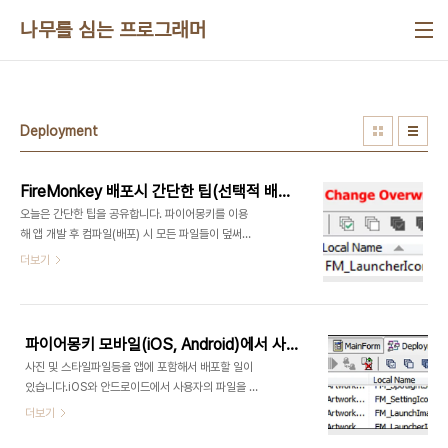
본문 바로가기
나무를 심는 프로그래머
Deployment
FireMonkey 배포시 간단한 팁(선택적 배포-설정파일 유지)
오늘은 간단한 팁을 공유합니다. 파이어몽키를 이용
해 앱 개발 후 컴파일(배포) 시 모든 파일들이 덮써져
버립니다. 환경파일(INI) 또는 임베디드 디비파일등
더보기
의 테스트 데이터는 유지되야 할 경우가 많은데요. 꽤
불편합니다. 하지만, 배포 관리자의 툴바에 선택적으
로 파일을 배포하는 기능버튼이 있어 안내합니다.아
래 그림과 같이 버튼 제일 우측에 Change
파이어몽키 모바일(iOS, Android)에서 사용자 파일 배포 및 사용
Overwrite value for selected Items라는 힌트
사진 및 스타일파일등을 앱에 포함해서 배포할 일이
를 가진 버튼이 있구요.직역해 보면 "선택된 항목의
있습니다.iOS와 안드로이드에서 사용자의 파일을 배
덮어쓰기 값을 변경" 정도가 됩니다. 목록에서 파일
포하고 사용하는 방법입니다. 우선 배포할 파일을 준
더보기
을 선택하고 해당 버튼을 누르면 필드 제일 오른쪽의
비합니다.배포파일 추가는 IDE 메인메뉴에서
OverWrite 항목이 Always Never로 변경됩니다.
Project > Deployment 메뉴를 통해 할 수 있습