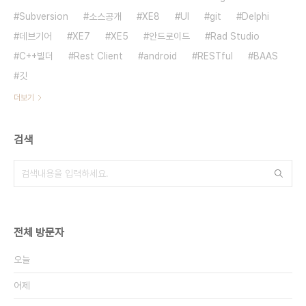
Subversion
소스공개
XE8
UI
git
Delphi
데브기어
XE7
XE5
안드로이드
Rad Studio
C++빌더
Rest Client
android
RESTful
BAAS
깃
더보기
검색
전체 방문자
오늘
어제