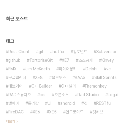
을 쉽게 넣을 수 있는 기능이 추가됩니다. VCL 어플
리케이션에 새로운..
최근 포스트
태그
Rest Client
git
hotfix
컴포넌트
Subversion
github
TortoriseGit
XE7
소스공개
Kinvey
FMX
Jim McKeeth
파이어몽키
Delphi
vcl
구글캘린더
XE8
블루투스
BAAS
Skill Sprints
데브기어
C++Builder
C++빌더
Firemonkey
RAD스튜디오
ios
오픈소스
Rad Studio
Log.d
델파이
롤리팝
UI
android
깃
RESTful
FireDAC
XE6
XE5
안드로이드
깃허브
더보기