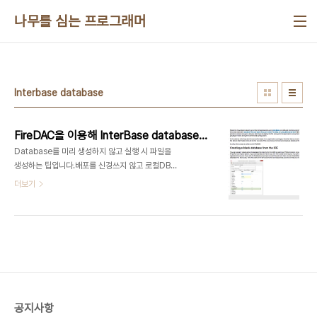
본문 바로가기
나무를 심는 프로그래머
Interbase database
FireDAC을 이용해 InterBase database 생성하기
Database를 미리 생성하지 않고 실행 시 파일을
생성하는 팁입니다.배포를 신경쓰지 않고 로컬DB를
사용하니 매우 편할 것 같네요^^ 아래 링크에서 자세
더보기
한 내용을 확인하세
요.http://blogs.embarcadero.com/stephenball/2014/02/14/creating-
an-interbase-database-on-the-fly-with-
firedac/
공지사항