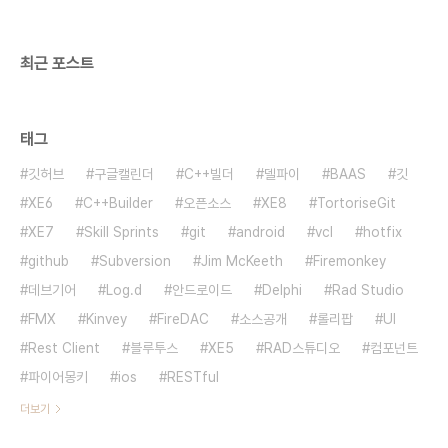
최근 포스트
태그
깃허브
구글캘린더
C++빌더
델파이
BAAS
깃
XE6
C++Builder
오픈소스
XE8
TortoriseGit
XE7
Skill Sprints
git
android
vcl
hotfix
github
Subversion
Jim McKeeth
Firemonkey
데브기어
Log.d
안드로이드
Delphi
Rad Studio
FMX
Kinvey
FireDAC
소스공개
롤리팝
UI
Rest Client
블루투스
XE5
RAD스튜디오
컴포넌트
파이어몽키
ios
RESTful
더보기