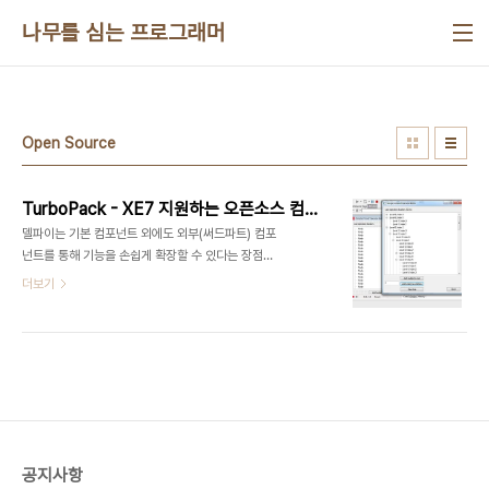
본문 바로가기
나무를 심는 프로그래머
Open Source
TurboPack - XE7 지원하는 오픈소스 컴포넌트
델파이는 기본 컴포넌트 외에도 외부(써드파트) 컴포
넌트를 통해 기능을 손쉽게 확장할 수 있다는 장점이
있습니다.오늘은 외부 컴포넌트 중 오픈소스로 진행
더보기
되는 컴포넌트 몇가지를 소개합니다. 오늘 소개할 컴
포넌트들은 로마의 델파이 개발자 Kassebaum가
엠바카데로의 (약간의)지원을 받아 최신버전(XE7)
으로 업그레이드된 오프소스 컴포넌트 들입니다.(버
전정보와 새로운 RTL을 적용했다고 합니다.)❑
Orpheus120여개 이상의 VCL 비주얼 컨트롤을
제공합니다. 특수 목정의 에디트, 그리드와 시계등을
제공합니다.(이미지참조:
공지사항
http://blog.marcocantu.com/blog/2014-