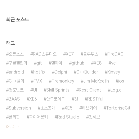
december-turbopack-short-video.html)❑
Virtual Tree이미 델파이에서 유명한 컴포..
최근 포스트
태그
오픈소스
RAD스튜디오
XE7
블루투스
FireDAC
구글캘린더
git
델파이
github
XE8
vcl
android
hotfix
Delphi
C++Builder
Kinvey
C++빌더
FMX
Firemonkey
Jim McKeeth
ios
컴포넌트
UI
Skill Sprints
Rest Client
Log.d
BAAS
XE6
안드로이드
깃
RESTful
Subversion
소스공개
XE5
데브기어
TortoriseGit
롤리팝
파이어몽키
Rad Studio
깃허브
더보기