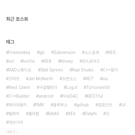
파이어몽키 안드로이드 앱에서 Firebase 푸시 알
림..
최근 포스트
태그
Firemonkey
git
Subversion
소스공개
XE5
vcl
hotfix
XE8
Kinvey
안드로이드
RAD스튜디오
Skill Sprints
Rad Studio
C++빌더
깃허브
Jim McKeeth
오픈소스
XE7
ios
Rest Client
구글캘린더
Log.d
TortoriseGit
C++Builder
android
FireDAC
RESTful
파이어몽키
FMX
블루투스
github
컴포넌트
UI
델파이
롤리팝
BAAS
XE6
Delphi
깃
데브기어
더보기