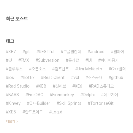
을 쉽게 넣을 수 있는 기능이 추가됩니다. VCL 어플
리케이션에 새로운..
최근 포스트
태그
XE7
git
RESTful
구글캘린더
android
델파이
깃
FMX
Subversion
롤리팝
UI
파이어몽키
블루투스
오픈소스
컴포넌트
Jim McKeeth
C++빌더
ios
hotfix
Rest Client
vcl
소스공개
github
Rad Studio
XE8
깃허브
XE6
RAD스튜디오
BAAS
FireDAC
Firemonkey
Delphi
데브기어
Kinvey
C++Builder
Skill Sprints
TortoriseGit
XE5
안드로이드
Log.d
더보기