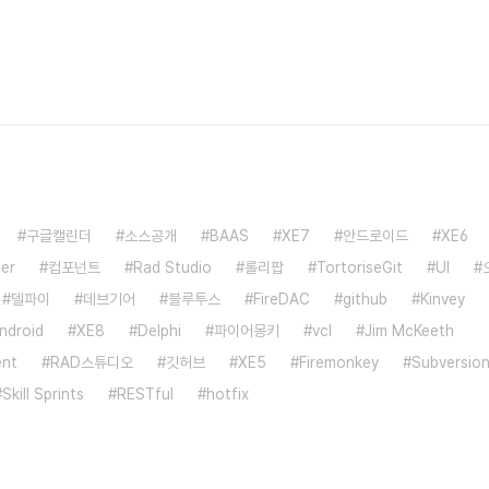
구글캘린더
소스공개
BAAS
XE7
안드로이드
XE6
er
컴포넌트
Rad Studio
롤리팝
TortoriseGit
UI
델파이
데브기어
블루투스
FireDAC
github
Kinvey
ndroid
XE8
Delphi
파이어몽키
vcl
Jim McKeeth
ent
RAD스튜디오
깃허브
XE5
Firemonkey
Subversio
Skill Sprints
RESTful
hotfix