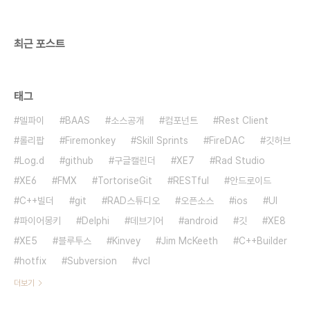
이 작업설명 하단에 표시됩니다.❑ 버튼
CommonButtons 속성을 통해 확인, 예, 아니오..
최근 포스트
태그
델파이
BAAS
소스공개
컴포넌트
Rest Client
롤리팝
Firemonkey
Skill Sprints
FireDAC
깃허브
Log.d
github
구글캘린더
XE7
Rad Studio
XE6
FMX
TortoriseGit
RESTful
안드로이드
C++빌더
git
RAD스튜디오
오픈소스
ios
UI
파이어몽키
Delphi
데브기어
android
깃
XE8
XE5
블루투스
Kinvey
Jim McKeeth
C++Builder
hotfix
Subversion
vcl
더보기