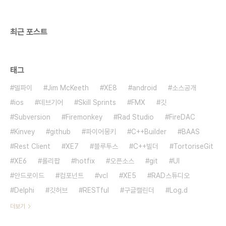
최근 포스트
태그
델파이
Jim McKeeth
XE8
android
소스공개
ios
데브기어
Skill Sprints
FMX
깃
Subversion
Firemonkey
Rad Studio
FireDAC
Kinvey
github
파이어몽키
C++Builder
BAAS
Rest Client
XE7
블루투스
C++빌더
TortoriseGit
XE6
롤리팝
hotfix
오픈소스
git
UI
안드로이드
컴포넌트
vcl
XE5
RAD스튜디오
Delphi
깃허브
RESTful
구글캘린더
Log.d
더보기