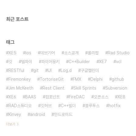
down-to-refresh-listview-with-delphi-
xe5-firemonkey-on-android-and-i..
최근 포스트
태그
XE5
ios
데브기어
소스공개
롤리팝
Rad Studio
깃
델파이
파이어몽키
C++Builder
XE7
vcl
RESTful
git
UI
Log.d
구글캘린더
Firemonkey
TortoriseGit
FMX
Delphi
github
Jim McKeeth
Rest Client
Skill Sprints
Subversion
XE6
BAAS
컴포넌트
FireDAC
오픈소스
XE8
RAD스튜디오
깃허브
C++빌더
블루투스
hotfix
Kinvey
android
안드로이드
더보기