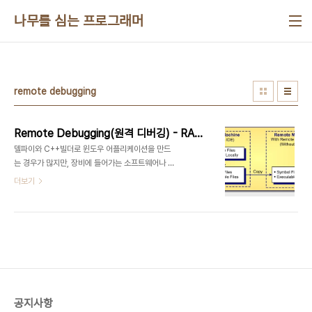
본문 바로가기
나무를 심는 프로그래머
remote debugging
Remote Debugging(원격 디버깅) - RAD Studio(Delphi, C++Builder)
델파이와 C++빌더로 윈도우 어플리케이션을 만드
는 경우가 많지만, 장비에 들어가는 소프트웨어나 로
봇에 들어가는 펌웨어, 소프트웨어를 만드는 경우도
더보기
대단히 많습니다. 만약, 장비나 로봇에 들어가는 소프
트웨어에서 알수 없는 오류가 나타나는 경우 디버깅
을 위해 해당 장비에 델파이나 C++빌더를 설치해서
직접 디버깅하시는 분들도 있습니다. 하지만, 그 절차
가 매우 번거롭고, 라이센스 위반(RAD Studio는
개발자 라이센스입니다.) 될 수 있습니다. 위와 같은
경우 RAD Studio의 원격디버깅(Remote
Debugging)을 이용하실 수 있습니다. 원격 디버
공지사항
깅 방식은 소스코드를 컴파일하여 실행파일을 만들