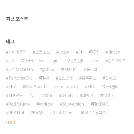
고, 실행파일을 원격디버거가 설치된 원격지에 복사
한 후 로컬의 IDE상에서 디버깅을 하는 방법입니다.
..
최근 포스트
태그
파이어몽키
오픈소스
Log.d
깃
XE5
Kinvey
vcl
C++Builder
git
구글캘린더
ios
안드로이드
Jim McKeeth
github
데브기어
롤리팝
TortoriseGit
FMX
소스공개
블루투스
깃허브
XE7
Skill Sprints
Firemonkey
XE6
C++빌더
컴포넌트
UI
XE8
Delphi
델파이
hotfix
Rad Studio
android
Subversion
FireDAC
RESTful
BAAS
Rest Client
RAD스튜디오
더보기