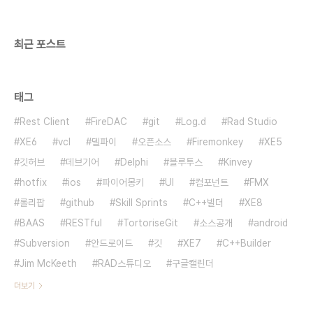
이전의 버전에서도 유니코드를 지원제품 웹사이..
최근 포스트
태그
Rest Client
FireDAC
git
Log.d
Rad Studio
XE6
vcl
델파이
오픈소스
Firemonkey
XE5
깃허브
데브기어
Delphi
블루투스
Kinvey
hotfix
ios
파이어몽키
UI
컴포넌트
FMX
롤리팝
github
Skill Sprints
C++빌더
XE8
BAAS
RESTful
TortoriseGit
소스공개
android
Subversion
안드로이드
깃
XE7
C++Builder
Jim McKeeth
RAD스튜디오
구글캘린더
더보기