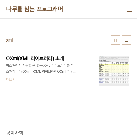
본문 바로가기
나무를 심는 프로그래머
xml
OXml(XML 라이브러리) 소개
파스칼에서 사용할 수 있는 XML 라이브러리를 하나
소개합니다.OXml -XML 라이브러리OXml은 델파
이와 C++빌더, 라자루스, FPC에서 사용할 수 있는
더보기
XML 구문분석 외부 라이브러리입니다.제품 소개에
는 다음과 같은 타이틀이 눈에 띄네요. 자신감이 넘칩
니다.OXml - The next generation XML
library for PascalOXml - 파스칼의 차세대 XML
라이브러리 아주 간단한 기능만 소개하면Win32,
Win64, OSX, iOS, Android를 모두 지원Delphi
4 ~ XE6 버전 지원(C++빌더도 동일한 버전이나
테스트는 하지 않음)프레임워크(VCL, FMX, LCL)
공지사항
에 종속적이지 않은 방식으로 구현Delphi 2007