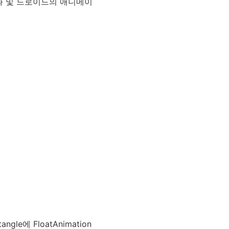
과 및 드로이드의 애니메이
에 FloatAnimation