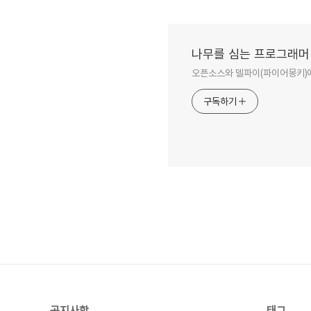
나무를 심는 프로그래머
오픈소스와 델파이(파이어몽키)에
구독하기
공지사항
태그