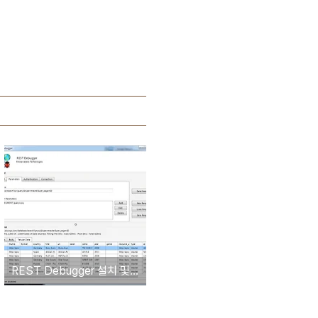
REST Debugger 설치 및 사용안내(RESTful interface 분석도구)