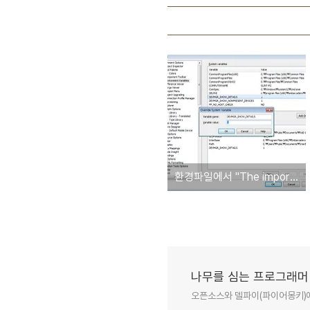
환경파일에서 "The imported project file could not be loaded. '', hexadecimal value 0x01, is an invalid character." 오류 발생 시 조치사항
나무를 심는 프로그래머
오픈소스와 델파이(파이어몽키)에