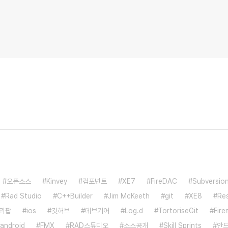
오픈소스
Kinvey
컴포넌트
XE7
FireDAC
Subversio
Rad Studio
C++Builder
Jim McKeeth
git
XE8
Res
리팝
ios
깃허브
데브기어
Log.d
TortoriseGit
Fir
android
FMX
RAD스튜디오
소스공개
Skill Sprints
안