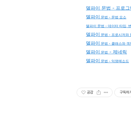
델파이 문법 - 프로
델파이
문법
- 문법 요소
델파이
문법
- 데이터 타입, 
델파이
문법
- 프로시저와
델파이
문법
- 클래스와 객
델파이
- 제네릭
문법
델파이
문법
- 익명메소드
공감
구독하