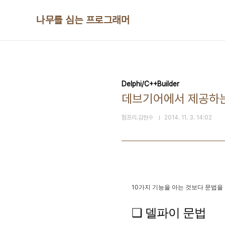
본문 바로가기
나무를 심는 프로그래머
Delphi/C++Builder
데브기어에서 제공하는
험프리.김현수
2014. 11. 3. 14:02
10가지 기능을 아는 것보다 문법을 
❑ 델파이 문법