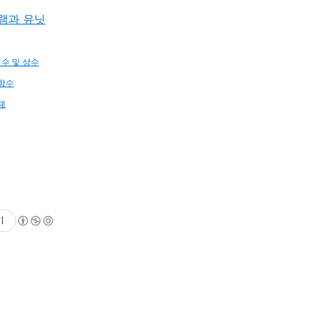
그램과 유닛
변수 및 상수
 함수
체
기