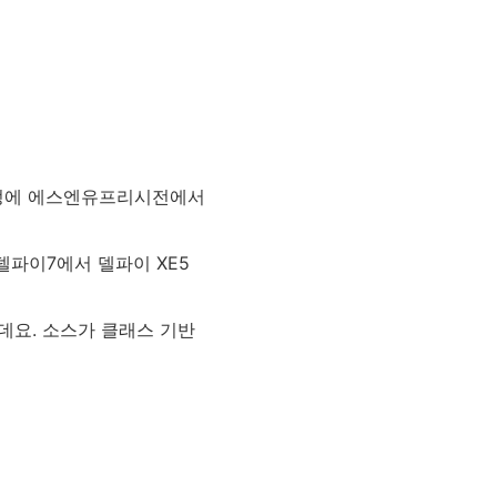
과정에 에스엔유프리시전에서
델파이7에서 델파이 XE5
데요. 소스가 클래스 기반