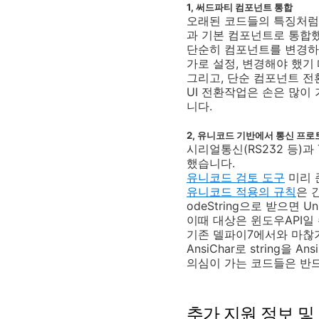
1, 써드파티 컴포넌트 통합
오래된 코드들의 특징처럼
과 기본 컴포넌트로 통합
단순히 컴포넌트를 변경
가로 설정, 변경해야 했기
그리고, 단순 컴포넌트 
UI 전환작업은 손은 많이
니다.
2, 유니코드 기반에서 통신 프로
시리얼통신(RS232 등)과
했습니다.
유니코드 검토 도구
미리 
유니코드 적용의 규칙
은 
odeString으로 받으면 U
이때 대상은 윈도우API일 
기존 델파이7에서와 마찮가지
AnsiChar로 string을 
의심이 가는 코드들은 반
추가 지원 정보 및