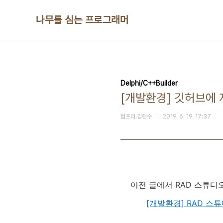
본문 바로가기
나무를 심는 프로그래머
Delphi/C++Builder
[개발환경] 깃허브에 
험프리.김현수
2019. 6. 19. 17:37
이전 글에서 RAD 스튜디
[개발환경] RAD 스튜