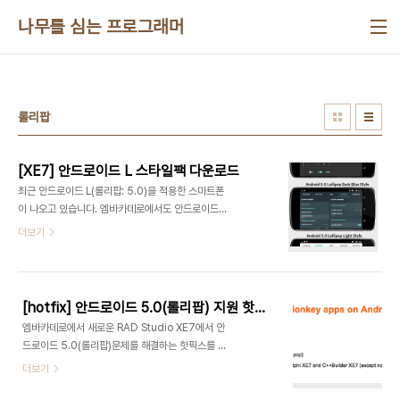
본문 바로가기
나무를 심는 프로그래머
롤리팝
[XE7] 안드로이드 L 스타일팩 다운로드
최근 안드로이드 L(롤리팝: 5.0)을 적용한 스마트폰
이 나오고 있습니다. 엠바카데로에서도 안드로이드
5.0 지원을 위해 핫픽스를 배포하고 안드로이드 L에
더보기
맞는 스타일팩을 배포합니다. 안드로이드 L 스타일팩
활용방법은 Sarina DuPont의 글을 참고하기 바랍
니다.관련 글안드로이드 L 스타일팩 다운로드(XE7)
안드로이드 L 스타일팩 활용안드로이드 5.0(롤리
[hotfix] 안드로이드 5.0(롤리팝) 지원 핫픽스
팝) 지원 핫픽스
엠바카데로에서 새로운 RAD Studio XE7에서 안
드로이드 5.0(롤리팝)문제를 해결하는 핫픽스를 내
놓았습니다. 그간, 안드로이드에서는 앱을 구동 시키
더보기
기 위해 Dalvik VM을 사용했습니다. 하지만 안드로
이드의 성능 향상을 위해 안드로이드 4.4 버전 부터