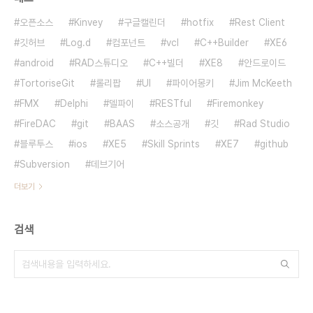
오픈소스
Kinvey
구글캘린더
hotfix
Rest Client
깃허브
Log.d
컴포넌트
vcl
C++Builder
XE6
android
RAD스튜디오
C++빌더
XE8
안드로이드
TortoriseGit
롤리팝
UI
파이어몽키
Jim McKeeth
FMX
Delphi
델파이
RESTful
Firemonkey
FireDAC
git
BAAS
소스공개
깃
Rad Studio
블루투스
ios
XE5
Skill Sprints
XE7
github
Subversion
데브기어
더보기
검색