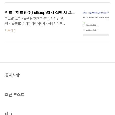
ART라는 새로운 앱 구동 라이브러리를 도입 했고,
안드로이드 5.0에서는 ART가 기본 구동 방식으로
안드로이드 5.0(Lollipop)에서 실행 시 오류대응 방법
채택되었습니다.(안드로이드 4.4에서는 개발자 옵
안드로이드의 새로운 운영체제인 롤리팝에서 앱 실
션으로 ART 적용) 엠바카데로에서는 발빠르게 이에
행 시 스플래쉬 이미지 이후 예외가 발생해 앱이 정상
대응(롤리팝 사용자 0.1 %)했고, 아래 핫픽스를 통
구동되지 않는 이슈가 발생하고 있습니다. 간단하게
더보기
해 안드로이드 5.0을 (베타)지원합니다.
안내해 드리면안드로이드 5.0(롤리팝)에서 앱 구동
http://cc.embarcadero.com/item/30110
시 EBitmapLoadingFailed 오류가 발생합니다.
해당 오류는 *.fmx에 포함된 TBitmap 데이터를
LoadFromStream으로 읽어 올때 발생하는 것으
로 보이며, 해결 방안은 Image등의 컴포넌트에 등
록된 이미지를 파일로 배포 후 동적으로 읽어 들이는
방법으로 해결할 수 있습니다. 아래 원문에서는 위 작
업을 자동화 할 수 있는 팁과 관련 소스를 제공하며,
공지사항
더 자세한 내용을 확인할 수 있습니다.(이탈리아어
이므로 구글 번역기를 통해 번역해서 보시기 바랍니
다.)http://blog.del..
최근 포스트
태그