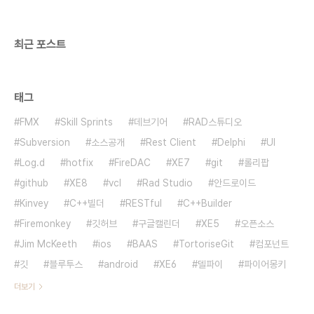
입력하도록 강요합니다.PasswordChar에 '■'..
최근 포스트
태그
FMX
Skill Sprints
데브기어
RAD스튜디오
Subversion
소스공개
Rest Client
Delphi
UI
Log.d
hotfix
FireDAC
XE7
git
롤리팝
github
XE8
vcl
Rad Studio
안드로이드
Kinvey
C++빌더
RESTful
C++Builder
Firemonkey
깃허브
구글캘린더
XE5
오픈소스
Jim McKeeth
ios
BAAS
TortoriseGit
컴포넌트
깃
블루투스
android
XE6
델파이
파이어몽키
더보기