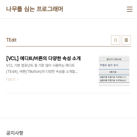
본문 바로가기
나무를 심는 프로그래머
TEdit
[VCL] 에디트/버튼의 다양한 속성 소개
VCL 기본 컴포넌트 중 가장 많이 사용하는 에디트
(TEdit), 버튼(TButton)의 다양한 속성을 소개합
니다. 대부분 아는 속성일테지만 항상 사용하는 기본
더보기
속성만 사용하는 분들은 이 기회에 다양한 속성 사용
해 보세요. ❑ 에디트 텍스트 정렬Alignment 속성
선택(taCenter, taLeftJustify, taRightJustify)
으로 텍스트의 위치를 지정할 수 있습니다.❑ 에디트
텍스트 힌트(콤보박스도 가능)TextHint 속성을 이
용해 Text가 비어있으면 입력항목의 설명을 배경으
로 표시할 수 있습니다. 콤보박스도 항목(Items)와
무관하게 설명을 표시합니다.❑ 에디트 숫자만 입력
공지사항
/ 비밀번호 문자NumbersOnly 속성으로 숫자만