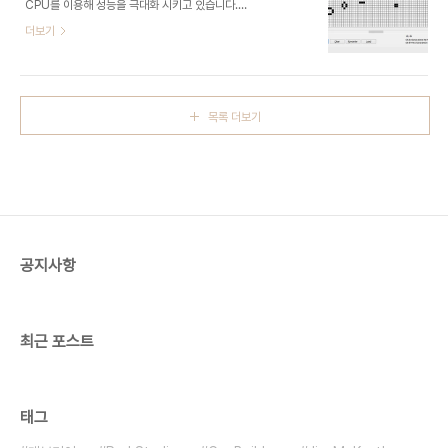
CPU를 이용해 성능을 극대화 시키고 있습니다.
360-from-delphi-xe7/
RAD Studio는 XE7에서 이러한 멀티코어 CPU를
더보기
최대한 활용할 수 있는 패러럴 컴퓨팅 라이브러리를
추가해 멀티코어 CPU를 최대한 활용할 수 있도록
지원하고 있습니다. 패러럴 컴퓨팅 라이브러리에 대
해 알아봅니다.병렬(패러럴) 컴퓨팅 러이브러리패러
목록 더보기
럴 컴퓨팅 라이브러리(Parallel Computing
Library)란?멀티코어 CPU를 이용해 최적의 성능을
낼 수 있도록 다수의 CPU에서 병렬(패러럴)로 작업
비동기 연산작업에 사용되어 멀티코어 컴퓨터와 장
비 최대한 활용 가능 기존 코드에 손쉽게 통합하도록
라이브러리 형태로 지원 VCL과 FMX, 델파이와
C++빌더에서 모두 사용 가능 패러럴 라이브러리를..
공지사항
최근 포스트
태그