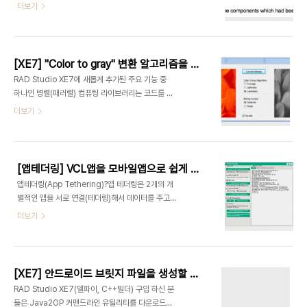
등이 영향을 받습니다.) 다운로드
더보기
http://cc.embarcadero.com/item/30070*
다운로드 후 IDE 종료 후 실행하면 1분 이내에 완료
됩니다.
[XE7] "Color to gray" 변환 알고리즘을 병렬(Parallel)로 처리하기
RAD Studio XE7에 새롭게 추가된 주요 기능 중
하나인 병렬(패러럴) 컴퓨팅 라이브러리는 코드를 멀
티코어 CPU를 모두 활용해 동작할 수 있도록 구현
더보기
하는 기술입니다.(오브젝트 파스칼과 C++에서 데스
크탑과 모바일에서 사용할 수 있습니다.) 이번 글에
서는 병렬 컴퓨팅 라이브러리를 활용하는 예제를 소
개합니다.예제는 컬러이미지를 회색톤으로 변환하는
[앱테더링] VCL앱을 모바일앱으로 쉽게 확장할 수 있는 앱테더링 자세히 살펴보기!
그래픽 작업에서 병렬 컴퓨팅 라이브러리를 이용해
앱테더링(App Tethering)?앱 테더링은 2개의 개
성능을 개선합니다.(그래픽 작업과 같이 연산이 많은
별적인 앱을 서로 연결(테더링)해서 데이터를 주고
작업을 비동기로 멀티코어를 활용한다면 크게 성능
받을 수 있는 기술입니다. 앱테더링 기술을 이용해
더보기
개선을 할 수 있습니다.) 아래 코드와 같이 기존 코드
VCL어플리케이션에서 모바일로 데이터를 제공하면
를 손쉽게 비동기 작업으로 변환 할 수 있습니다.기존
모바일에서 뷰어만 빠르게 만들어 아주 빠르고 쉽게
코드(No Parallel)procedure
모바일앱을 개발할 수 있습니다.(모바일 앱의 동작을
ToGrayPixelsNoParallel(aBitmap: G..
다시 VCL 앱으로 전송해 사용자의 액션과 모바일 이
[XE7] 안드로이드 브릿지 파일을 생성할 수 있는 Java2OP.exe을 다운로드 하세요.
미지등을 VCL 앱에서 사용하면 더 강력한 시스템으
RAD Studio XE7(델파이, C++빌더) 구입 하신 분
로 탈바꿈할 수 있습니다.)❑ 앱테더링 컴포넌트앱
들은 Java2OP 커맨드라인 유틸리티를 다운로드