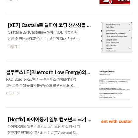
월 17일) 오전 7시부터 3시간 진행합니다. 웨비나의
컴포넌트와 툴 목록RAD Studio -
주제는 최근 몇년간 델파이 오브젝트 파스칼 언어에
http://www.embarcadero.com/products/rad-
추가된 새로운 기능에 대한 심층적인 내용으로 진행
studio/supporting-partners..
합니다.세션에서는 2007 이후 도입된 큰 변화부터
[XE7] Castalia로 델파이 코딩 생산성을 높일 수 있습니다.(XE7사용자 무료)
모바일 관련 언어확장까지 폭 넓은 주제를 다룹니다.
Castalia 소개Castalia는 델파이 IDE 기능을 확
아젠다The Status of Object Pascal Classic
장할 수 있는 플러그인입니다.(델파이 XE7 사용자는
Features: Interfaces and Class Operations
http://cc.embarcadero.com/item/29995
더보기
Records on Steroids with Methods and
에서 다운로드 받을 수 있는 프로모션 진행 중입니
Operators Generics and Anonymous
다.) Castalia를 설치하면 델파이 메인메뉴에
Methods 30-minute ..
Castalia 메뉴가 추가됩니다. 그 중 몇가지 기능을
소개해 드립니다.❑ 코드 템플릿 - 반복 코딩을 줄여
블루투스LE(Bluetooth Low Energy)의 이해
줍니다.매번 반복해서 입력하는 코드를 짧은 문자열
RAD Studio XE7에서는 블루투스 라이브러와 컴
로 대치할 수 있습니다.아래 그림과 같이 "trycf" 입
포넌트를 통해 클래식 블루투스와 블루투스LE(BLE)
력 후 스페이스바를 누르면 객체를 생성하고 try
통신이 편리해 졌습니다. 컴포넌트가 있더라고 기술
더보기
finally로 객체를 해제하는 코드가 자동으로 입력됩
의 이해가 있어야 사용하고, 프로젝트에 적용을 할 수
니다. 코드 입력이 아주 간편해 집니다. Castalia >
있는데요.마침 델파이 개발자인 곰순이(장정환)님이
Template Editor 메뉴를 통해 기존 템플릿을..
블루투스 LE 관련해 이해하기 쉽게 작성한 글이 있어
공유합니
[Hotfix] 파이어몽키 일부 컴포넌트 크기 조정 시 기본크기로 표시되는 이슈
다.https://gomsun2.wordpress.com/category/bluetooth-
파이어몽키의 일부 컴포넌트 크기 조정 후 실행 시 기
low-energy/앞으로도 좋은 글 많이 기대하겠습니
본크기로 변경되어 표시되는 이슈(TViewport3D
다.