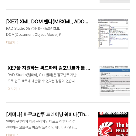
되는 컴포넌트 몇가지를 소개합니다. 오늘 소개할 컴
다.^^)https://play.google.com/store/apps/details?
포넌트들은 로마의 델파이 개발자 Kassebaum가
id=com.plus.FuturePlus HTS 시스템의 경우
엠바카데로의 (약간의)지원을 받아 최신버전(XE7)
이미 PC 기반에서 델파이의 강세를..
으로 업그레이드된 오프소스 컴포넌트 들입니다.(버
[XE7] XML DOM 벤더(MSXML, ADOM, OmniXML) 설정하기
전정보와 새로운 RTL을 적용했다고 합니다.)❑
RAD Studio XE7에서는 새로운 XML
Orpheus120여개 이상의 VCL 비주얼 컨트롤을
DOM(Document Object Model)인
제공합니다. 특수 목정의 에디트, 그리드와 시계등을
OmniXML이 추가되어 현재 총 3가지의 XML
더보기
제공합니다.(이미지참조:
DOM을 사용할 수 있습니
http://blog.marcocantu.com/blog/2014-
다.MSXMLADOMOmniXMLXML DOM은 문자
december-turbopack-short-video.html)❑
열로된 XML 데이터를 분석해 프로그래밍에서 사용
Virtual Tree이미 델파이에서 유명한 컴포..
할 수 있도록 구조화하는 역할을 합니다.각 XML
XE7을 지원하는 써드파티 컴포넌트와 툴 목록(엠바카데로 제공)
DOM을 비교하면 아래와 같습니다.
RAD Studio(델파이, C++빌더)은 컴포넌트 기반
(docwiki.embarcadero.com 참고)구현단위전
으로 쉽고 빠르게 개발할 수 있다는 장점이 있습니다.
역 변수 값설명
기본 컴포넌트도 막강하지만 외부 컴포넌트(써드파
더보기
MSXMLXml.Win.msxmldomSMSXMLWindows
티 컴포넌트)로 더 막강한 컴포넌트 구성할 수 있습
전용, RAD Studio의 내장 XML 공급 업체 중 가장
니다. 사용가능한 컴포넌트를 세어보지 않았지만 수
빠름.크로스 플랫폼에서 XML DOM 벤더를 선택하
백가지의 컴포넌트/플러그인/보조툴이 존재하고 이
지 않으면 실행 시 런타임오류 발
를 공급하는 벤더사들도 60여개 이상입니다. 엠바카
생.OmniXMLXml.omnixmldomsOmniXmlVendor
[세미나] 마르코칸투 트레이닝 웨비나(The Ins and Outs of Delphi’s Object Pascal) 안내
데로에서는 RAD Studio XE7을 지원하는 써드파
크로스 플랫..
델파이 구루이자 제품 관리자인 마르코 칸투가 직접
티 파트너의 컴포넌트와 툴을 잘 정리한 페이지가 있
진행하는 오브젝트 파스칼 트레이닝 웨비나가 열립
어 소개해 드립니다. 해당 페이지에서 필요한 컴포넌
니다.이 웨비나는 2014년 12월 18일(현지시간 12
더보기
트를 찾아보시고 적용해 보시기 바랍니다. 써드파티