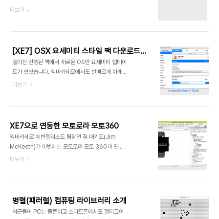
테더링은 TTetheringManager,
할 수 있습니
더보기
TTetheringAppProfile 두개의 컴포넌트를 통해
다.http://cc.embarcadero.com/item/30007Java2OP(Java
구현할 수 있습니다. 이번글에서는 각 컴포넌트의 자
to Object Pascal) 커맨드라인 툴은 델파이 안드
세한 속성과 이벤트에 대해서는 다루지 않습니다. 하
로이드 어플리케이션에서 자바 라이브러리를 사용할
지만 아래의 "앱테더링 데모를 통해 기능 살펴보기..
수 있도록 자바 클래스 파일을 이용해 오브젝트 파스
[XE7] OSX 요세미티 스타일 팩 다운로드 안내
칼(델파이)용 브릿지 파일을 생성할 수 있는 도구입
얼마전 진행된 맥에서 새로운 OS인 요세미티 업데이
니다.이 툴을 이용하면 JAR 파일 또는 자바 클래스
트가 있었습니다. 엠바카데로에서도 발빠르게 아래
파일을 연동할 수 있는 Object Pascal 브릿지 파
와 같이 2가지의 요세미티 스타일을 지원합니다.
더보기
일을 생성해 델파이에서 이용할 수 있습니다. 자세한
XE7 사용자는 아래 링크에서 다운로드 받으세
사용법은 다음 글의 동영상으로 익힐 수 있습니
요.http://cc.embarcadero.com/item/30025
다.RAD Studio XE7에서 추가된 안드로이드 기능
요세미티 사용자에게만 요세미티 스타일로 보이고
익히기(동영상) 참고htt..
싶으면 아래의 코드를 사용하세요.procedure
XE7으로 연동한 모토로라 모토360
TForm1.FormCreate(Sender: TObject);
엠바카데로 에반젤리스트 팀장인 짐 매키트(Jim
begin {$IFDEF MACOS} if
McKeeth)가 이번에는 모토로라 모토 360과 연동
(TOSVersion.Major = 10) and
을 시도해 봤습니다.모토 360은 아주 멋진 디자인
더보기
(TOSVersion.Minor = 10) then
으로 많은 분들의 관심을 받았는데요. 아래와 같이 델
Form1.StyleBook := YosemiteStyleBook;
파이 IDE에 있는 모습이 아주 멋집니다.IDE에서 모
{$ENDIF} end; 참고
토360 개발을 위해서는 멀티 디바이스 디자이너에
http://blogs.embarcadero.com/..
커스텀 뷰를 추가하면 가능합니다. 자세한 내용은 짐
병렬(패러럴) 컴퓨팅 라이브러리 소개
매키트의 글을 통해 확인해 주세
최근들어 PC는 물론이고 스마트폰에서도 멀티코어
요.http://delphi.org/2014/09/hello-moto-