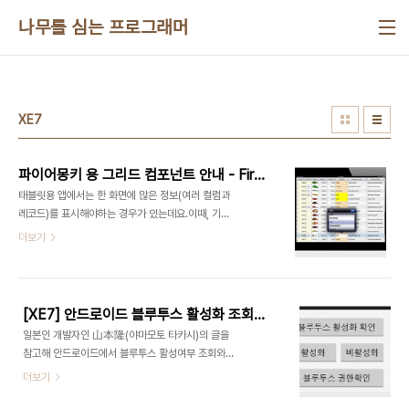
본문 바로가기
나무를 심는 프로그래머
XE7
파이어몽키 용 그리드 컴포넌트 안내 - FirePower
태블릿용 앱에서는 한 화면에 많은 정보(여러 컬럼과
레코드)를 표시해야하는 경우가 있는데요.이때, 기본
컴포넌트를 이용한다면 리스트뷰에 컬럼을 추가해
더보기
구현할 수 있지만, 아무래도 전통적인 그리드 컴포넌
트가 필요할 수 있습니다. 오늘은 이미 인포파워 그리
드로 유명한 Woll2Woll사의 파이어몽키용 그리드
컴포넌트인 FirePower 컴포넌트를 소개합니다. 제
[XE7] 안드로이드 블루투스 활성화 조회와 설정하기
가 트라이얼로 돌려본 주요 기능은 아래와 같습니다.
일본인 개발자인 山本隆(야마모토 타카시)의 글을
기본 그리드 컴포넌트(TGrid, TStringGrid) 대비
참고해 안드로이드에서 블루투스 활성여부 조회와
스크롤 속도가 상당히 빠릅니다.(이 부분은 기본 컴
설정하는 내용을 공유합니다.블루투스 활성여부 조
더보기
포넌트의 성능도 꾸준히 개선되고 있습니다.)다양한
회uses Androidapi.JNI.Bluetooth;
스타일(배경색상, 글자색, 글자 스타일 등)을 적용할
procedure TForm2.Button1Click(Sender: