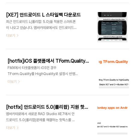
수 있습니다.셀에 버튼, 이미지 등 속성을 지정할 수
TObject); var Adapter: JBluetoothAdapter;
있습니다.컬럼별 색상을 지정할 수..
begin Adapter :=
[XE7] 안드로이드 L 스타일팩 다운로드
TJBluetoothAdapter.JavaClass.getDefaultAdapter;
최근 안드로이드 L(롤리팝: 5.0)을 적용한 스마트폰
if Adapter.isEnabled then
이 나오고 있습니다. 엠바카데로에서도 안드로이드
ShowMessage('Bluetooth가 활성화 되어있습
5.0 지원을 위해 핫픽스를 배포하고 안드로이드 L에
더보기
니다.') else ShowMessage('Bluetooth가 활성
맞는 스타일팩을 배포합니다. 안드로이드 L 스타일팩
화 되지 않았습니다.'); end;블루투스 활성화 설정
활용방법은 Sarina DuPont의 글을 참고하기 바랍
uses Androidapi.J..
니다.관련 글안드로이드 L 스타일팩 다운로드(XE7)
안드로이드 L 스타일팩 활용안드로이드 5.0(롤리
[hotfix]iOS 플랫폼에서 TForm.Quality를 HighQuality 설정이 적용되지 않는 문제에 대한 패치
팝) 지원 핫픽스
FMX에서 타겟플랫폼이 iOS인 경우
TForm.Quality를 HighQuality로 설정시 반영되
지 않는 버그에 대한 패치를 배포합니다. 다운로드 :
더보기
http://cc.embarcadero.com/Item/30115대
상 : RAD Studio XE7, 델파이 XE7, C++빌더
XE7설치방법패치파일에 포함된
FMX.Platform.iOS.pas 파일을 소스경로
[hotfix] 안드로이드 5.0(롤리팝) 지원 핫픽스
(C:\Program Files
엠바카데로에서 새로운 RAD Studio XE7에서 안
(x86)\Embarcadero\Studio\15.0\source\fmx)
드로이드 5.0(롤리팝)문제를 해결하는 핫픽스를 내
에 복사합니다.
놓았습니다. 그간, 안드로이드에서는 앱을 구동 시키
더보기
기 위해 Dalvik VM을 사용했습니다. 하지만 안드로