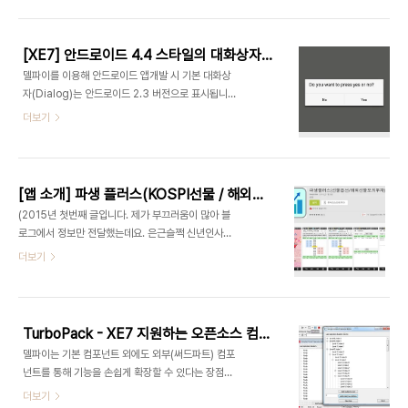
이드의 성능 향상을 위해 안드로이드 4.4 버전 부터
ART라는 새로운 앱 구동 라이브러리를 도입 했고,
안드로이드 5.0에서는 ART가 기본 구동 방식으로
[XE7] 안드로이드 4.4 스타일의 대화상자 사용하기
채택되었습니다.(안드로이드 4.4에서는 개발자 옵
델파이를 이용해 안드로이드 앱개발 시 기본 대화상
션으로 ART 적용) 엠바카데로에서는 발빠르게 이에
자(Dialog)는 안드로이드 2.3 버전으로 표시됩니
대응(롤리팝 사용자 0.1 %)했고, 아래 핫픽스를 통
다.이 이슈는 엠바카데로 커뮤니티 3.0 사이트에 등
더보기
해 안드로이드 5.0을 (베타)지원합니다.
록되었으며 David I가 직접 답변을 달고 해결방안을
http://cc.embarcadero.com/item/30110
소개했습니다. How to get Android 4.4.x
style for your XE7 dialog boxes결과 적으로
FMX.Helper.Android.pas 유닛의
[앱 소개] 파생 플러스(KOSPI선물 / 해외선물 모의투자 HTS 시스템) - Delphi XE7/안드로이드
GetNativeTheme 함수를 수정해 해결할 수 있습
(2015년 첫번째 글입니다. 제가 부끄러움이 많아 블
니다.(변경된 소스 적용은 프로젝트에 수정한 파일을
로그에서 정보만 전달했는데요. 은근슬쩍 신년인사
추가해서 간단히 해결할 수 있네요.)
드립니다. 블로그에 오시는 분들과 델파이, C++빌
더보기
더, 앱메소드 개발자 분들 모두모두 새해 복 많이 받
으세요.^^) 이번 글에서는 피터주혁(데브기어 테크게
시판 별칭)님이 개발하신 파생플러스(KOSPI선물 /
해외선물 모의투자 HTS 시스템) 앱을 소개합니다.
TurboPack - XE7 지원하는 오픈소스 컴포넌트
이 앱은 델파이 XE7으로 개발되어 안드로이드 마켓
델파이는 기본 컴포넌트 외에도 외부(써드파트) 컴포
에 공개되었습니다. 아래 링크 방문하셔서 다들 다운
넌트를 통해 기능을 손쉽게 확장할 수 있다는 장점이
로드 한번 받아주세요.(이런말은 본인이하기 어려우
있습니다.오늘은 외부 컴포넌트 중 오픈소스로 진행
더보기
니 제가 대신 해드립니