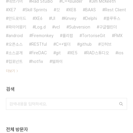
데브기어
Rad Studio
C++Builder
Jim McKeeth
XE7
Skill Sprints
깃
XE8
BAAS
Rest Client
안드로이드
XE6
UI
Kinvey
Delphi
블루투스
파이어몽키
Log.d
vcl
Subversion
구글캘린더
android
Firemonkey
롤리팝
TortoriseGit
FMX
오픈소스
RESTful
C++빌더
github
깃허브
소스공개
FireDAC
git
XE5
RAD스튜디오
ios
컴포넌트
hotfix
델파이
더보기
검색
전체 방문자